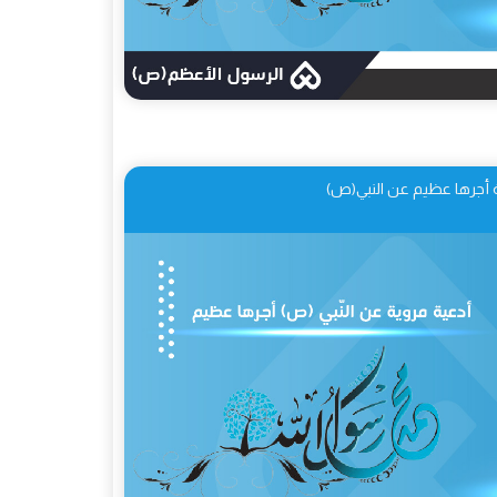
 أجرها عظيم عن النبي(ص)