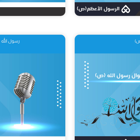
ص)
رسول الله 