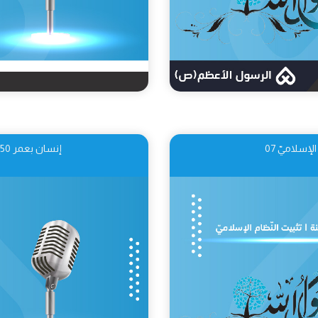
إنسان بعمر 250 سنة | مستقبل النّظام الإسلاميّ 08