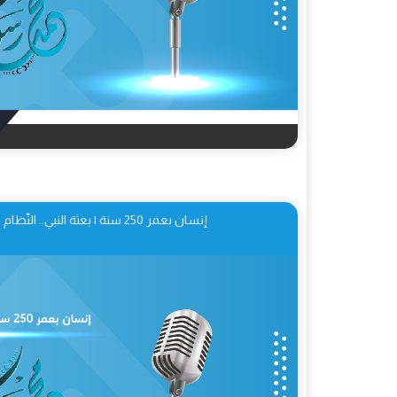
إنسان بعمر 250 سنة | بعثة النبي.. النّظام النموذجيّ للحكم 03