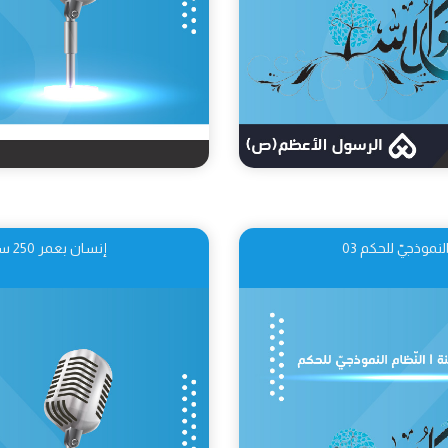
إنسان بعمر 250 سنة | بعثة النبي.. دعائم النّظام النموذجيّ 04