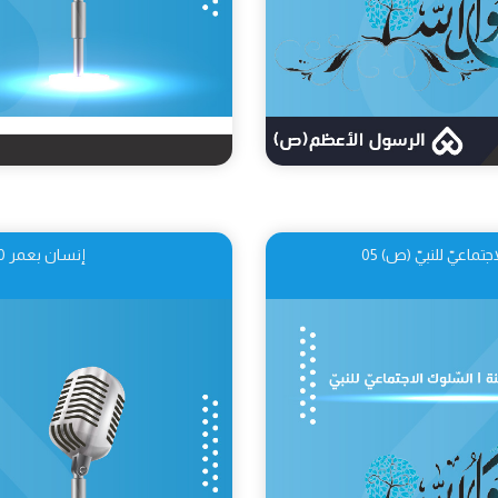
إنسان بعمر 250 سنة | حماية النّظام الإسلاميّ 06