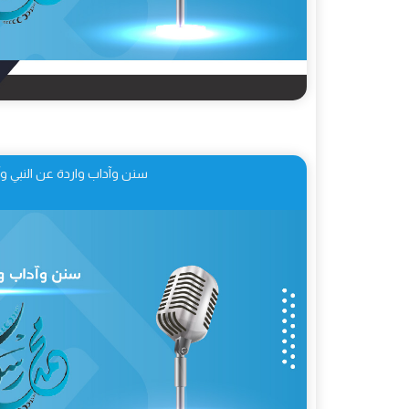
سنن وآداب واردة عن النبي وآل