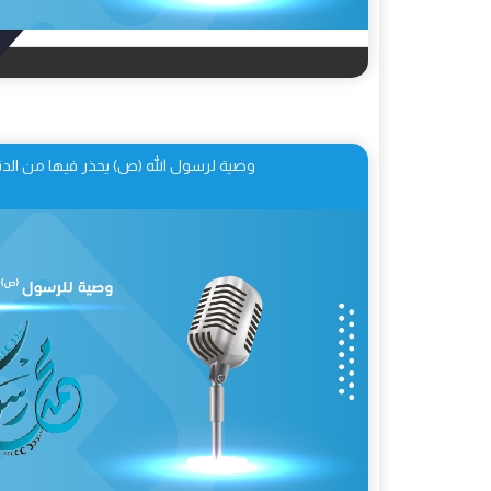
وصية لرسول الله (ص) يحذر فيها من الدني