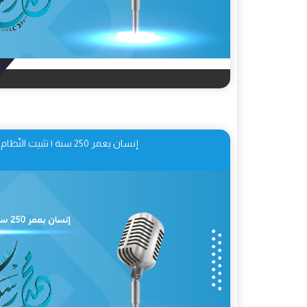
إنسان بعمر 250 سنة | تثبيت النّظام الإسلاميّ 07