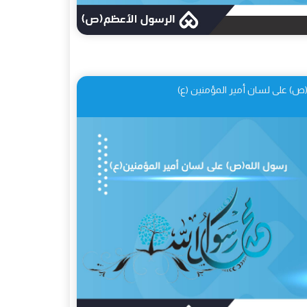
(ص) على لسان أمير المؤمنين (ع)