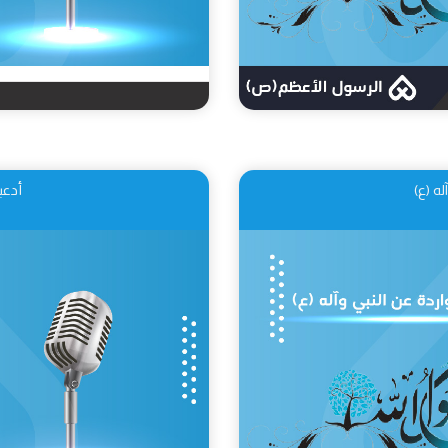
ه (ع)
أدعي