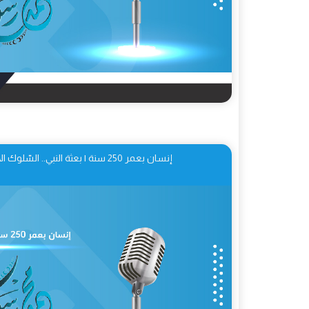
إنسان بعمر 250 سنة | بعثة النبي.. السّلوك الاجتماعيّ للنبيّ (ص) 05