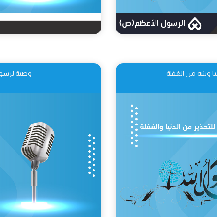
ا وينبه من الغفلة
وصية لرسول