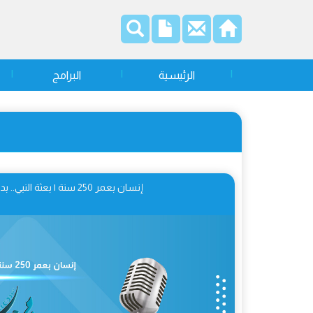
الرئيسية
البرامج
إنسان بعمر 250 سنة | بعثة النبي.. بداية الصّحوة 01