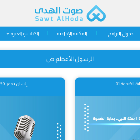
جدول البرامج
المكتبة الإذاعية
الكتاب و العترة
الرسول الأعظم ص
إنسان بعمر 250 سنة | بعثة النبي.. العمل السياسيّ 02