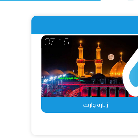
07:15
زيارة وارث