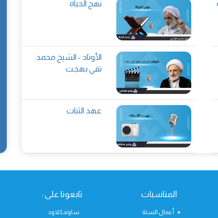
نهج الحياة
الأوتاد - الشيخ محمد
تقي بهجت
عهد الثبات
المناسبات
تابعونا على :
أعمال السنة
ساوندكلاود