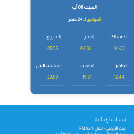
السبت 08 آب
الموافق لـ
24 صفر
الامساك
الفجر
الشروق
05:55
04:33
04:23
الظهر
المغرب
منتصف الليل
23:59
19:51
12:44
ترددات الإذاعة
البث الأرضي - لبنان :92.1
FM