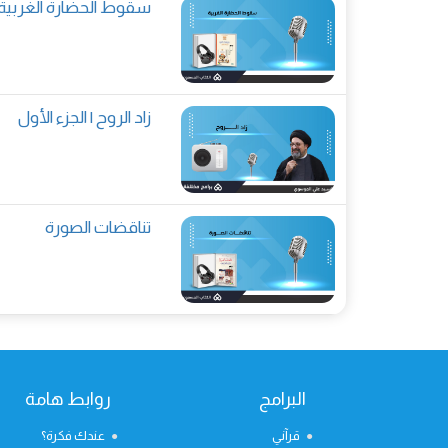
سقوط الحضارة الغربية
زاد الروح | الجزء الأول
تناقضات الصورة
البرامج
روابط هامة
قرآني
عندك فكرة؟