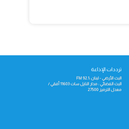
ترددات الإذاعة
البث الأرضي - لبنان :92.1
FM
البث الفضائي : مدار النايل سات 11603 أفقي /
معدل الترميز 27500