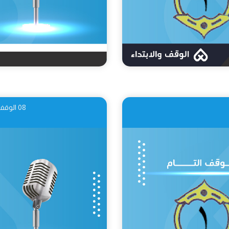
08 الوقف الكافي: تعريفه حكمه وعلامته