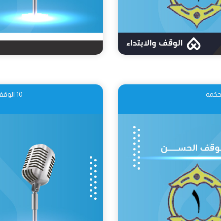
10 الوقف القبيح: تعريفه أنواعه وحكمه