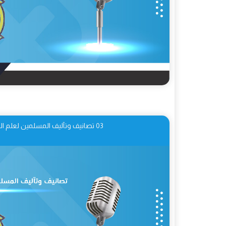
03 تصانيف وتآليف المسلمين لعلم الوقف والابتداء