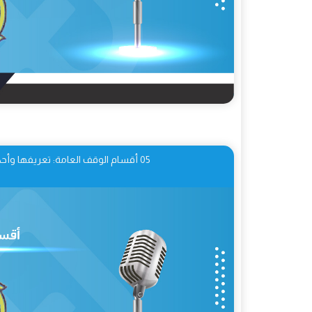
05 أقسام الوقف العامة: تعريفها وأحكامها عند القرّاء