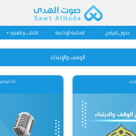
جدول البرامج
المكتبة الإذاعية
الكتاب و العترة
الوقف والإبتداء
02 موضوع علم الوقف والابتداء وأهميته