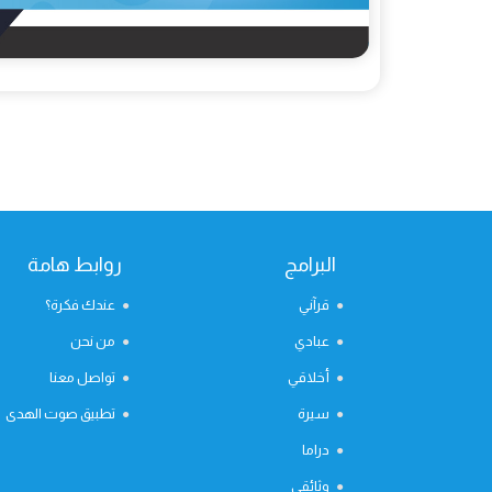
البرامج
روابط هامة
قرآني
عندك فكرة؟
عبادي
من نحن
أخلاقي
تواصل معنا
سيرة
تطبيق صوت الهدى
دراما
وثائقي