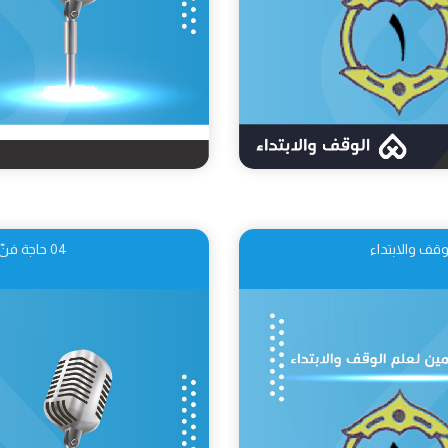
04 حاجة فنّ الوقف والابتداء إلى مختلف العلوم