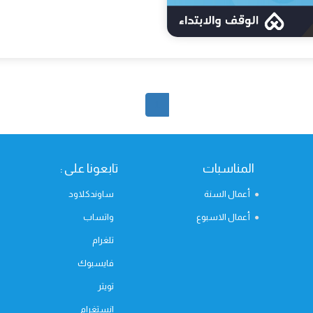
1
المناسبات
تابعونا على :
أعمال السنة
ساوندكلاود
أعمال الاسبوع
واتساب
تلغرام
فايسبوك
تويتر
انستغرام