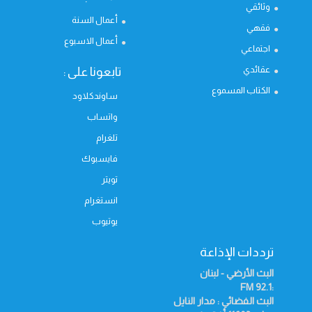
وثائقي
أعمال السنة
فقهي
أعمال الاسبوع
اجتماعي
عقائدي
تابعونا على :
الكتاب المسموع
ساوندكلاود
واتساب
تلغرام
فايسبوك
تويتر
انستغرام
يوتيوب
ترددات الإذاعة
البث الأرضي - لبنان
FM
:92.1
البث الفضائي : مدار النايل