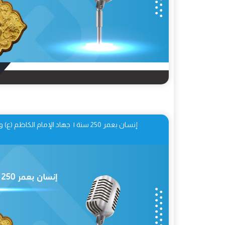
إنسان بعمر 250 سنة | جهاد الإمام الكاظم (ع) ومعارضته لحكم هارون 03