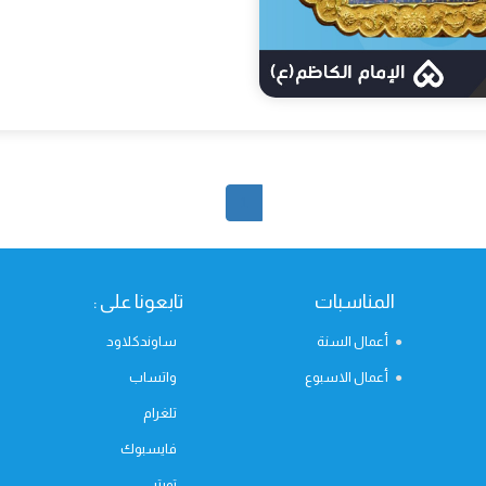
1
المناسبات
تابعونا على :
أعمال السنة
ساوندكلاود
أعمال الاسبوع
واتساب
تلغرام
فايسبوك
تويتر