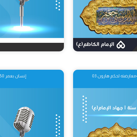
إنسان بعمر 250 سنة | شهادة الإمام الكاظم (ع) 04