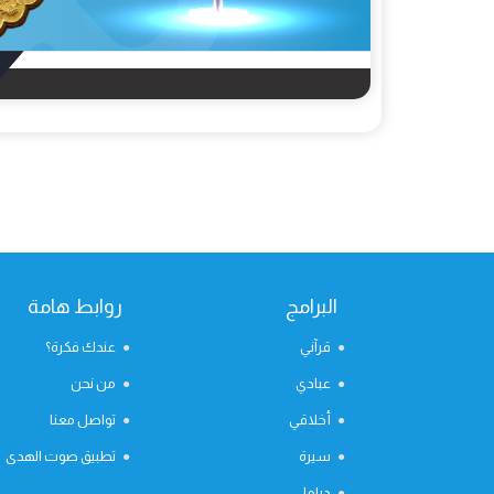
البرامج
روابط هامة
قرآني
عندك فكرة؟
عبادي
من نحن
أخلاقي
تواصل معنا
سيرة
تطبيق صوت الهدى
دراما