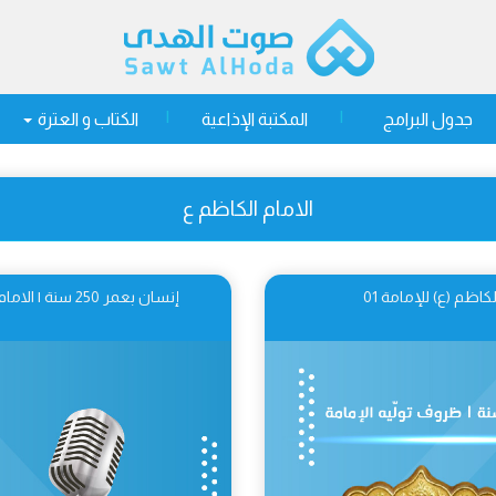
جدول البرامج
المكتبة الإذاعية
الكتاب و العترة
الامام الكاظم ع
إنسان بعمر 250 سنة | الامام الكاظم.. سعي دون كللٍ واعتماد أسلوب التقيّة 02