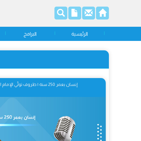
الرئيسية
البرامج
إنسان بعمر 250 سنة | ظروف تولّي الإمام الكاظم (ع) للإمامة 01