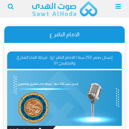
الامام الباقر ع
إنسان بعمر 250 سنة | الامام الباقر (ع).. مرحلة البناء الفكريّ
والتنظيميّ 01