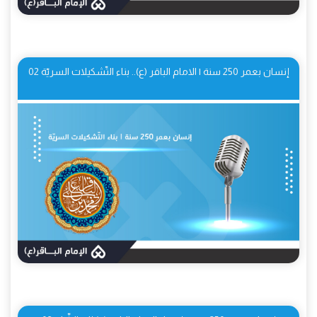
إنسان بعمر 250 سنة | الامام الباقر (ع).. بناء التّشكيلات السريّة 02