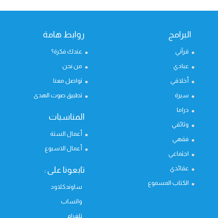
البرامج
روابط هامة
قرآني
عندك فكرة؟
عبادي
من نحن
أخلاقي
تواصل معنا
سيرة
تطبيق صوت الهدى
دراما
المناسبات
وثائقي
أعمال السنة
فقهي
أعمال الاسبوع
اجتماعي
عقائدي
تابعونا على :
الكتاب المسموع
ساوندكلاود
واتساب
تلغرام