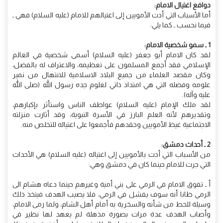
دوافع اغتيال الامام:
أما الأسباب التي أدت الأمويين إلى اغتيالهم للامام (عليه السلام) فهي ـ
فيما نحسب ـ كما يلي:
1 ـ سمو شخصية الامام:
لقد كان الامام أبو جعفر (عليه السلام) أسمى شخصية في العالم
الإسلامي فقد أجمع المسلمون على تعظيمه، والاعتراف له بالفضل،
وكان مقصد العلماء من جميع البلاد الاسلامية للانتهال من نمير
علومه وفضله التي هي امتداد ذاتي لعلوم جده رسول الله (صلى الله
عليه وآله).
لقد ملك الإمام (عليه السلام) عواطف الناس واستأثر بإكبارهم،
وتقديرهم لأنه العلم البارز في الأسرة النبوية، وقد أثارت منزلته
الاجتماعية غيظ الأمويين وحقدهم فأجمعوا على اغتياله للتخلص منه.
2 ـ أحداث دمشق:
من الأسباب التي أدت بالأمويين إلى اغتياله (عليه السلام) هي الأحداث
التي جرت للامام حينما كان في دمشق وهي:
أ ـ تفوق الامام في الرمي على بني أمية وغيرهم حينما دعاه هشام الى
الرمي ظانا أنه سوف يفشل في الرمي، فلا يصيب الهدف فيتخذ ذلك
وسيلة للحط من شأنه والسخرية به أمام أهل الشام، ولما رمى الامام،
وأصاب الهدف عدة مرات بصورة مذهلة لم يعهد لها نظير في