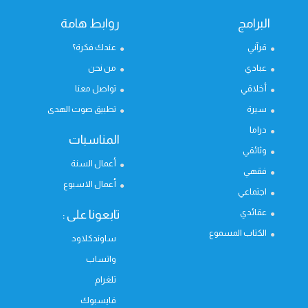
البرامج
روابط هامة
قرآني
عندك فكرة؟
عبادي
من نحن
أخلاقي
تواصل معنا
سيرة
تطبيق صوت الهدى
دراما
المناسبات
وثائقي
أعمال السنة
فقهي
أعمال الاسبوع
اجتماعي
عقائدي
تابعونا على :
الكتاب المسموع
ساوندكلاود
واتساب
تلغرام
فايسبوك