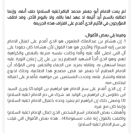
لم يمت الامام أبو جعفر محمد الباقر(عليه السلام) حتف أنفه، وإنما
اغتالته بالسم أيد أثيمة لا عهد لها بالله، ولا باليوم الآخر، وقد اختلف
المؤرخون في الأثيم الذي أقدم على اقتراف هذه الجريمة
وفيما يلي بعض الأقوال:
1. إن هشام بن عبدالملك الملعون هو الذي أقدم على اغتيال الامام
فدس إليه السم(1) والأرجح هو هذا القول لأن هشاما كان حقودا على
آل النبي (صلى الله عليه وآله) وكانت نفسه مترعة بالبغض والكراهية
لهم، وهو الذي ألجأ الشهيد العظيم زيد بن علي إلى إعلان الثورة عليه
حينما استهان به، وقابله بمزيد من الجفاء والتحقير، ومن المؤكد أن
الامام العظيم أبا جعفر قد قض مضجع هذا الطاغية، وذلك لذيوع
فضله وانتشار علمه، وتحدث المسلمين عن مواهبه، فأقدم على اغتياله
ليتخلص منه.
2. إن الذي أقدم على سم الامام هو ابراهيم بن الوليد(2) ويرى السيد
ابن طاوس ان ابراهيم بن الوليد قد شرك في دم الامام (عليه السلام)
(3) ومعنى ذلك إن ابراهيم لم ينفرد وحده باغتيال الامام (عليه السلام)
وإنما كان مع غيره.
وأهملت بعض المصادر اسم الشخص الذي اغتال الإمام (عليه السلام)
واكتفت بالقول إنه مات مسموما(4)... هذه بعض الأقوال التي قيلت
في سم الامام (عليه السلام).