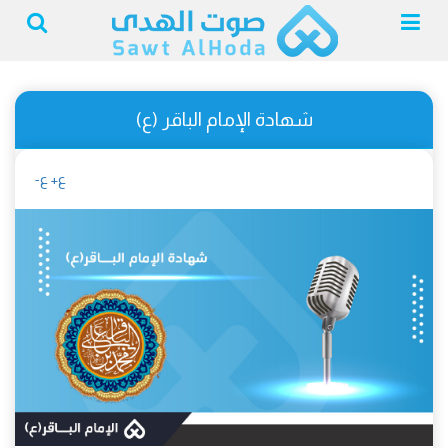
شهادة الإمام الباقر (ع)
ع+
ع-