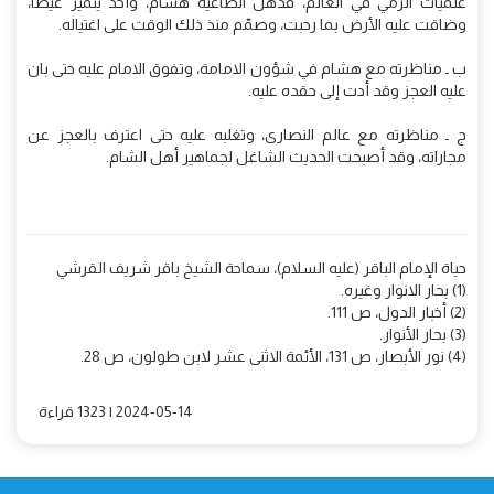
علميات الرمي في العالم، فذهل الطاغية هشام، وأخذ يتميز غيظا،
وضاقت عليه الأرض بما رحبت، وصمّم منذ ذلك الوقت على اغتياله.
ب ـ مناظرته مع هشام في شؤون الامامة، وتفوق الامام عليه حتى بان
عليه العجز وقد أدت إلى حقده عليه.
ج ـ مناظرته مع عالم النصارى، وتغلبه عليه حتى اعترف بالعجز عن
مجاراته، وقد أصبحت الحديث الشاغل لجماهير أهل الشام.
حياة الإمام الباقر (عليه السلام)، سماحة الشيخ باقر شريف القرشي
(1) بحار الانوار وغيره.
(2) أخبار الدول، ص 111.
(3) بحار الأنوار.
(4) نور الأبصار، ص 131، الأئمة الاثنى عشر لابن طولون، ص 28.
2024-05-14 | 1323 قراءة