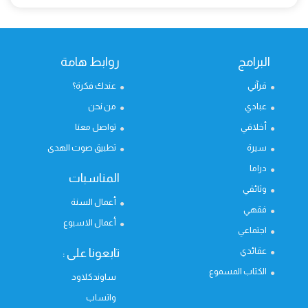
البرامج
روابط هامة
قرآني
عندك فكرة؟
عبادي
من نحن
أخلاقي
تواصل معنا
سيرة
تطبيق صوت الهدى
دراما
المناسبات
وثائقي
أعمال السنة
فقهي
أعمال الاسبوع
اجتماعي
عقائدي
تابعونا على :
الكتاب المسموع
ساوندكلاود
واتساب