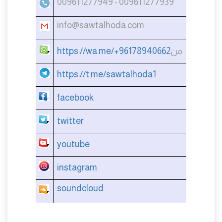
009611277949 - 009611277939​​​​​
info@sawtalhoda.com
من
https://wa.me/+96178940662
https://t.me/sawtalhoda1
facebook
twitter
youtube
instagram
soundcloud