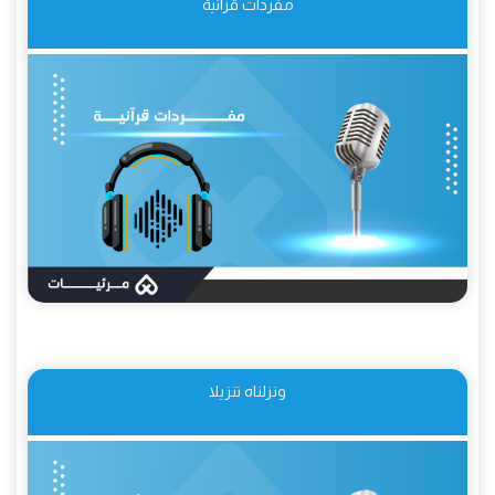
مفردات قرآنية
ونزلناه تنزيلا