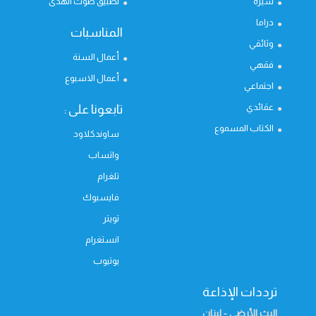
سيرة
تطبيق صوت الهدى
دراما
المناسبات
وثائقي
أعمال السنة
فقهي
أعمال الاسبوع
اجتماعي
عقائدي
تابعونا على :
الكتاب المسموع
ساوندكلاود
واتساب
تلغرام
فايسبوك
تويتر
انستغرام
يوتيوب
ترددات الإذاعة
البث الأرضي - لبنان