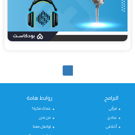
1
البرامج
روابط هامة
قرآني
عندك فكرة؟
عبادي
من نحن
أخلاقي
تواصل معنا