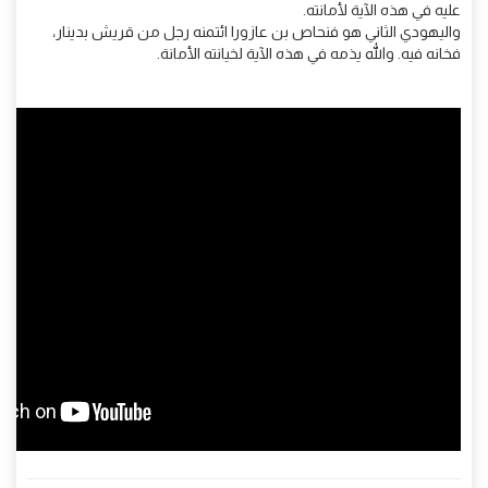
عليه في هذه الآية لأمانته.
واليهودي الثاني هو فنحاص بن عازورا ائتمنه رجل من قريش بدينار،
فخانه فيه. والله يذمه في هذه الآية لخيانته الأمانة.