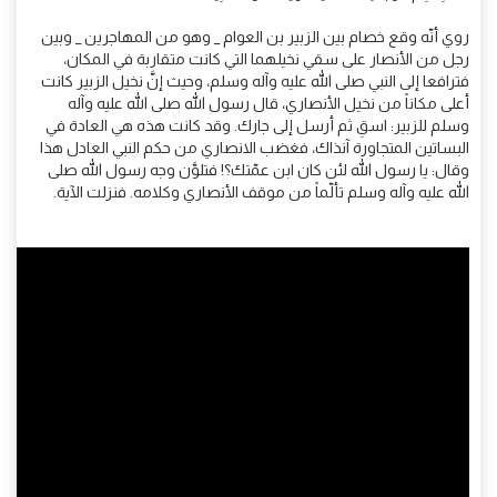
روي أنّه وقع خصام بين الزبير بن العوام _ وهو من المهاجرين _ وبين
رجل من الأنصار على سقي نخيلهما التي كانت متقاربة في المكان،
فترافعا إلى النبي صلى الله عليه وآله وسلم، وحيث إنَّ نخيل الزبير كانت
أعلى مكاناً من نخيل الأنصاري، قال رسول الله صلى الله عليه وآله
وسلم للزبير: اسقِ ثم أرسل إلى جارك. وقد كانت هذه هي العادة في
البساتين المتجاورة آنذاك، فغضب الانصاري من حكم النبي العادل هذا
وقال: يا رسول الله لئن كان ابن عمّتك؟! فتلوَّن وجه رسول الله صلى
الله عليه وآله وسلم تألّماً من موقف الأنصاري وكلامه. فنزلت الآية.