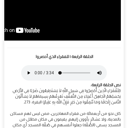
الحلقة الرابعة | للفقراء الذي أحصروا
نص الحلقة الرابعة:
(لِلْفُقَرَاءِ الَّذِينَ أُحْصِرُوا فِي سَبِيلِ اللَّهِ لَا يَسْتَطِيعُونَ ضَرْبًا فِي الْأَرْضِ
يَحْسَبُهُمُ الْجَاهِلُ أَغْنِيَاءَ مِنَ التَّعَفُّفِ تَعْرِفُهُمْ بِسِيمَاهُمْ لَا يَسْأَلُونَ
النَّاسَ إِلْحَافًا وَمَا تُنْفِقُوا مِنْ خَيْرٍ فَإِنَّ اللَّهَ بِهِ عَلِيمٌ) البقرة: 273.
كان نحو من أربعمائة من فقراء المهاجرين، ممن ليس لهم مساكن
بالمدينة، ولا عشائر يأوون إليهم، يقيمون في مكان مظلل من
المسجد يسمى (الصُّفّة) جعلوا أنفسهم في صُفَّة المسجد أي مكان