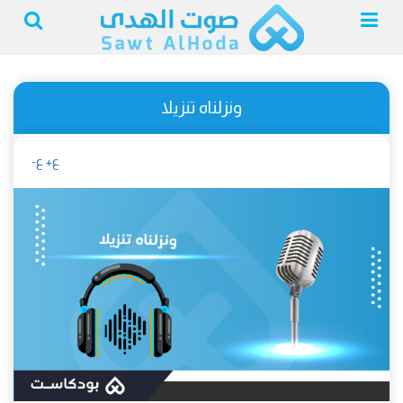
ونزلناه تنزيلا
ع+
ع-