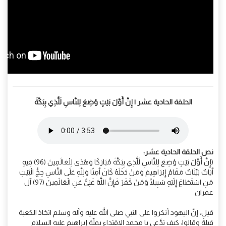
الحلقة الحادية عشر | إِنَّ أَوَّلَ بَيْتٍ وُضِعَ لِلنَّاسِ لَلَّذِي بِبَكَّةَ
نص الحلقة الحادية عشر:
(إِنَّ أَوَّلَ بَيْتٍ وُضِعَ لِلنَّاسِ لَلَّذِي بِبَكَّةَ مُبَارَكًا وَهُدًى لِلْعَالَمِينَ (96) فِيهِ
آَيَاتٌ بَيِّنَاتٌ مَقَامُ إِبْرَاهِيمَ وَمَنْ دَخَلَهُ كَانَ آَمِنًا وَلِلَّهِ عَلَى النَّاسِ حِجُّ الْبَيْتِ
مَنِ اسْتَطَاعَ إِلَيْهِ سَبِيلًا وَمَنْ كَفَرَ فَإِنَّ اللَّهَ غَنِيٌّ عَنِ الْعَالَمِينَ (97) آل
عمران
قيل: إنّ اليهود أنكروا على النبي صلى الله عليه وآله وسلم اتخاذ الكعبة
قبلةً وقالوا: كيف تدَّعي يا محمد الاقتداء بملّة إبراهيم عليه السلام