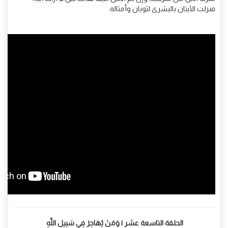
فنزلت الآيتان بالبشرى لثوبان وأمثاله.
الحلقة التاسعة عشر | وَمَنْ يُهَاجِرْ فِي سَبِيلِ اللَّهِ