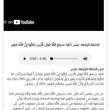
الحلقة الرابعة عشر | لَقَدْ سَمِعَ اللَّهُ قَوْلَ الَّذِينَ قَالُوا إِنَّ اللَّهَ فَقِير
نص الحلقة الرابعة عشر:
(لَقَدْ سَمِعَ اللَّهُ قَوْلَ الَّذِينَ قَالُوا إِنَّ اللَّهَ فَقِيرٌ وَنَحْنُ أَغْنِيَاءُ سَنَكْتُبُ مَا
قَالُوا وَقَتْلَهُمُ الْأَنْبِيَاءَ بِغَيْرِ حَقٍّ وَنَقُولُ ذُوقُوا عَذَابَ الْحَرِيقِ (181) ذَلِكَ بِمَا
قَدَّمَتْ أَيْدِيكُمْ وَأَنَّ اللَّهَ لَيْسَ بِظَلَّامٍ لِلْعَبِيدِ (182) آل عمران
عن ابن عباس أنه قال: كتب رسول الله صلى الله عليه وآله وسلم كتاباً
إلى يهود بني قينقاع دعاهم فيه لإقامة الصلاة وإيتاء الزكاة وأن
يُقرضوا لله، أي ينفقوا في سبيل الله تعالى. فدخل مبعوث النبي إلى
حيث يتلقى اليهود دروساً في دينهم وسلم الكتاب إلى كبير أحبارهم