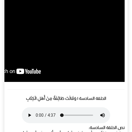
الحلقة السادسة | وَقَالَتْ طَائِفَةٌ مِنْ أَهْلِ الْكِتَابِ
نص الحلقة السادسة: