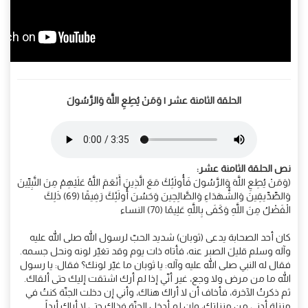
الحلقة الثامنة عشر | وَمَنْ يُطِعِ اللَّهَ وَالرَّسُولَ
نص الحلقة الثامنة عشر:
(وَمَنْ يُطِعِ اللَّهَ وَالرَّسُولَ فَأُولَئِكَ مَعَ الَّذِينَ أَنْعَمَ اللَّهُ عَلَيْهِمْ مِنَ النَّبِيِّينَ
وَالصِّدِّيقِينَ وَالشُّهَدَاءِ وَالصَّالِحِينَ وَحَسُنَ أُولَئِكَ رَفِيقًا (69) ذَلِكَ
الْفَضْلُ مِنَ اللَّهِ وَكَفَى بِاللَّهِ عَلِيمًا (70) النساء
كان أحد الصحابة يدعى (ثوبان) شديد الحبّ لرسول الله صلى الله عليه
وآله وسلم قليلَ الصبر عنه، فأتاه ذات يوم وقد تغيّر لونه ونحل جسمه.
فقال له النبي صلى الله عليه وآله: يا ثوبان ما غيّر لونك؟ فقال: يا رسول
الله ما من مرض ولا وجع، غير أنّي إذا لم أرك اشتقت إليك حتى ألقاك.
ثم ذكرتُ الآخرة، فأخاف أن لا أراك هناك، وأني إن دخلت الجنّة كنتُ في
منزلة أدنى من منزلتك، وإن لم أدخل الجنّة فذاك حتى لا أراك أبداً.