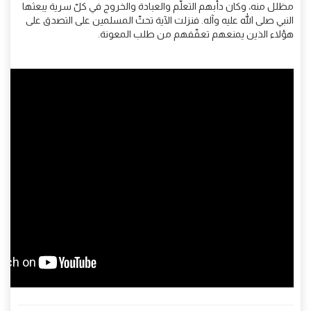
مظلل منه، وكان دأبهم التعلّم والعبادة والخروج في كلّ سرية يبعثها
النبي صلى الله عليه وآله. فنزلت الآية تحثّ المسلمين على التصدق على
هؤلاء الذين يمنعهم تعفّفهم من طلب المعونة.