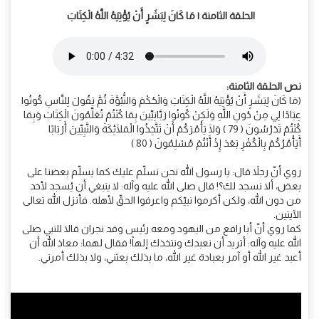
الحلقة الثامنة | مَا كَانَ لِبَشَرٍ أَنْ يُؤْتِيَهُ اللَّهُ الْكِتَابَ
نص الحلقة الثامنة:
(مَا كَانَ لِبَشَرٍ أَنْ يُؤْتِيَهُ اللَّهُ الْكِتَابَ وَالْحُكْمَ وَالنُّبُوَّةَ ثُمَّ يَقُولَ لِلنَّاسِ كُونُوا
عِبَادًا لِي مِنْ دُونِ اللَّهِ وَلَكِنْ كُونُوا رَبَّانِيِّينَ بِمَا كُنْتُمْ تُعَلِّمُونَ الْكِتَابَ وَبِمَا
كُنْتُمْ تَدْرُسُونَ ( 79 ) وَلَا يَأْمُرَكُمْ أَنْ تَتَّخِذُوا الْمَلَائِكَةَ وَالنَّبِيِّينَ أَرْبَابًا
أَيَأْمُرُكُمْ بِالْكُفْرِ بَعْدَ إِذْ أَنْتُمْ مُسْلِمُونَ ( 80 )
روي أنّ رجلاً قال: يا رسول الله نحن نسلّم عليك كما يسلّم بعضنا على
بعض، ألا نسجد لك؟! قال صلى الله عليه وآله: لا ينبغي أن يُسجد لأحد
من دون الله، ولكن أكرموا نبيّكم واعرفوا الحقّ لأهله. فأنزل الله تعالى
الآيتين.
كما روي أنّ أبا رافع من اليهود ومعه رئيس وفد نجران قالا للنبي صلى
الله عليه وآله: أتريد أن نعبدك ونتخذك إلهاً! فقال لهما: معاذ الله أن
أعبد غير الله أو آمر بعبادة غير الله، ما بذلك بعثني، ولا بذلك أمرني.