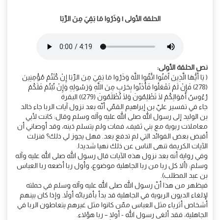
الحلقة الأولى | وَذَرُوا مَا بَقِيَ مِنَ الرِّبَا
نص الحلقة الأولى:
( يَا أَيُّهَا الَّذِينَ آَمَنُوا اتَّقُوا اللَّهَ وَذَرُوا مَا بَقِيَ مِنَ الرِّبَا إِنْ كُنْتُمْ مُؤْمِنِينَ
(278) فَإِنْ لَمْ تَفْعَلُوا فَأْذَنُوا بِحَرْبٍ مِنَ اللَّهِ وَرَسُولِهِ وَإِنْ تُبْتُمْ فَلَكُمْ
رُءُوسُ أَمْوَالِكُمْ لَا تَظْلِمُونَ وَلَا تُظْلَمُونَ (279)) البقرة
جاء في تفسير عليّ بن إبراهيم القمّي أنّه بعد نزول آيات الربا جاء خالد
بن الوليد إلى رسول الله صلى الله عليه وآله وسلم وقال: كانت لأبي
معاملات ربوية مع بني ثقيف، فمات ولم يتسلم دَينه، وقد أوصاني أن
أقبض بعض الفوائد التي لم تدفع بعد. فهل يجوز لي ذلك؟ فنزلت
الآيات الكريمة تنهى الناس عن ذلك نهيا شديدا.
وفي رواية أنه بعد نزول هذه الآيات قال رسول الله صلى الله عليه وآله
وسلم: (ألا كل ربا من ربا الجاهلية موضوع، وأول ربا أضعه ربا العباس
بن عبد المطلب).
فيظهر من هذا أنّ رسول الله صلى الله عليه وآله وسلم في حملته
لإلغاء الديون الربوية في الجاهلية قد بدأ بأقربائه أولاً. وإذا كان بينهم
أشخاص أثرياء مثل العباس ممّن كانوا مثل غيرهم يتعاطون الربا في
الجاهلية، فقد ألغى رسول الله - أولا – ربا هؤلاء.