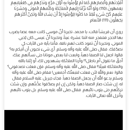
أَفْئِدَتَهُمْ وَأَبْصَارَهُمْ كَمَا لَمْ يُؤْمِنُوا بِهِ أَوَّلَ مَرَّةٍ وَنَذَرُهُمْ فِي طُغْيَانِهِمْ
يَعْمَهُونَ (110) وَلَوْ أَنَّنَا نَزَّلْنَا إِلَيْهِمُ الْمَلَائِكَةَ وَكَلَّمَهُمُ الْمَوْتَى وَحَشَرْنَا
عَلَيْهِمْ كُلَّ شَيْءٍ قُبُلًا مَا كَانُوا لِيُؤْمِنُوا إِلَّا أَنْ يَشَاءَ اللَّهُ وَلَكِنَّ أَكْثَرَهُمْ
يَجْهَلُونَ (111) الأنعام
روي أن قريشاً قالت: يا محمد، تخبرنا أنَّ موسى كانت معه عصا يضرب
بها الحجر فتنفجر منه اثنتا عشرة عيناً، وتخبرنا أنّ عيسى كان يُحيي
الموتى، وتخبرنا أنّ ثمود كانت لهم ناقة، فأتنا بآية من الآيات كي
نصدّقك. فقال صلى الله عليه وآله وسلم: أي شيء تحبون أن آتيكم به؟
قالوا: اجعل لنا الصفا ذهباً، وابعث لنا بعض موتانا حتى نسألهم عنك:
أحقّ ما تقول أم باطل؟! وأرنا الملائكة يشهدون لك، أو إئتنا بالله
والملائكة قبيلاً!! فقال صلى الله عليه وآله وسلم: فإن فعلت تصدقوني؟
قالوا: نعم والله لئن فعلت لنتبعنّك أجمعين! فقام صلى الله عليه وآله
وسلم يدعو الله أن يجعل الصفا ذهباً. فجاء جبريل عليه السلام فقال
له: إن شئتَ صار الصفا ذهباً، ولكن إن لم يصدّقوا عذّبتُهم، وإن شئتَ
تركتُهم حتى يتوب تائبهم. فقال صلى الله عليه وسلم: بل يتوب تائبهم.
وأنزل الله تعالى الآيات.