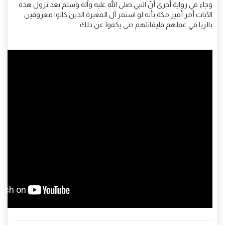
وجاء في رواية أخرى أنّ النبي صلى الله عليه وآله وسلم بعد نزول هذه
الآيات أمر أمير مكة بأنه لو استمر آل المغيرة الذين كانوا معروفين
بالربا في عملهم فليقاتلهم حتى يكفوا عن ذلك.