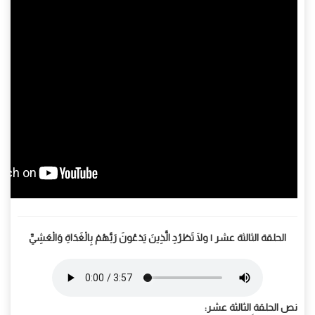
الحلقة الثالثة عشر | ولَا تَطْرُدِ الَّذِينَ يَدْعُونَ رَبَّهُمْ بِالْغَدَاةِ وَالْعَشِيِّ
نص الحلقة الثالثة عشر: