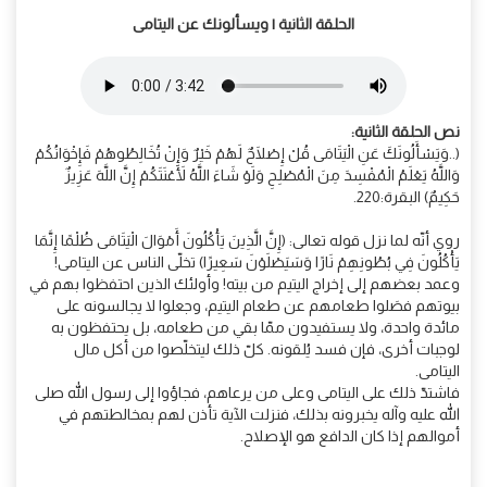
الحلقة الثانية | ويسألونك عن اليتامى
نص الحلقة الثانية:
(..وَيَسْأَلُونَكَ عَنِ الْيَتَامَى قُلْ إِصْلَاحٌ لَهُمْ خَيْرٌ وَإِنْ تُخَالِطُوهُمْ فَإِخْوَانُكُمْ
وَاللَّهُ يَعْلَمُ الْمُفْسِدَ مِنَ الْمُصْلِحِ وَلَوْ شَاءَ اللَّهُ لَأَعْنَتَكُمْ إِنَّ اللَّهَ عَزِيزٌ
حَكِيمٌ) البقرة:220.
روي أنّه لما نزل قوله تعالى: (إِنَّ الَّذِينَ يَأْكُلُونَ أَمْوَالَ الْيَتَامَى ظُلْمًا إِنَّمَا
يَأْكُلُونَ فِي بُطُونِهِمْ نَارًا وَسَيَصْلَوْنَ سَعِيرًا) تخلّى الناس عن اليتامى!
وعمد بعضهم إلى إخراج اليتيم من بيته! وأولئك الذين احتفظوا بهم في
بيوتهم فصَلوا طعامهم عن طعام اليتيم، وجعلوا لا يجالسونه على
مائدة واحدة، ولا يستفيدون ممّا بقي من طعامه، بل يحتفظون به
لوجبات أخرى، فإن فسد يُلقونه. كلّ ذلك ليتخلّصوا من أكل مال
اليتامى.
فاشتدّ ذلك على اليتامى وعلى من يرعاهم، فجاؤوا إلى رسول الله صلى
الله عليه وآله يخبرونه بذلك، فنزلت الآية تأذن لهم بمخالطتهم في
أموالهم إذا كان الدافع هو الإصلاح.