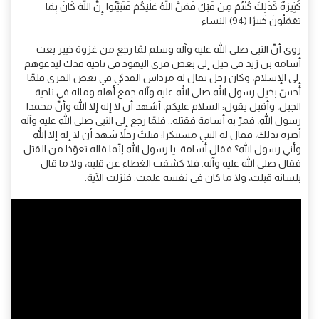
كَثِيرَةٌ كَذَلِكَ كُنْتُمْ مِنْ قَبْلُ فَمَنَّ اللَّهُ عَلَيْكُمْ فَتَبَيَّنُوا إِنَّ اللَّهَ كَانَ بِمَا
تَعْمَلُونَ خَبِيرًا (94) النساء
روي أنّ النبي صلى الله عليه وآله وسلم لمّا رجع من غزوة خيبر بعث
أسامة بن زيد في خيل إلى بعض قرى اليهود في ناحية فدك ليدعوهم
إلى الإسلام، وكان رجل يقال له مرداس الفدكي في بعض القرى فلمّا
أحسّ بخيل رسول الله صلى الله عليه وآله جمع أهله وماله في ناحية
الجبل، وأقبل يقول: السلام عليكم، أشهد أن لا إله إلا الله وأنّ محمدا
رسول الله، فمرّ به أسامة فقتله.. فلمّا رجع إلى النبي صلى الله عليه وآله
أخبره بذلك، فقال له النبي مستنكرا: قتلتَ رجلاً شهد أن لا إله إلا الله
وأني رسول الله؟ فقال أسامة: يا رسول الله إنّما قاله تعوّذا من القتل.
فقال صلى الله عليه وآله: فلا كشفت الغطاء عن قلبه، ولا ما قال
بلسانه قبلت، ولا ما كان في نفسه علمت. فنزلت الآية.