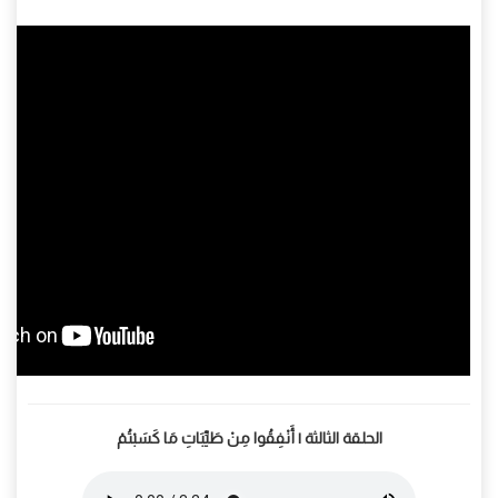
الحلقة الثالثة | أَنْفِقُوا مِنْ طَيِّبَاتِ مَا كَسَبْتُمْ