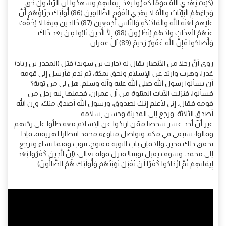
(كيْفَ يَهْدِي اللَّهُ قَوْمًا كَفَرُوا بَعْدَ إِيمَانِهِمْ وَشَهِدُوا أَنَّ الرَّسُولَ حَقٌّ
وَجَاءَهُمُ الْبَيِّنَاتُ وَاللَّهُ لَا يَهْدِي الْقَوْمَ الظَّالِمِينَ (86) أُولَئِكَ جَزَاؤُهُمْ أَنَّ
عَلَيْهِمْ لَعْنَةَ اللَّهِ وَالْمَلَائِكَةِ وَالنَّاسِ أَجْمَعِينَ (87) خَالِدِينَ فِيهَا لَا يُخَفَّفُ
عَنْهُمُ الْعَذَابُ وَلَا هُمْ يُنْظَرُونَ (88) إِلَّا الَّذِينَ تَابُوا مِنْ بَعْدِ ذَلِكَ
وَأَصْلَحُوا فَإِنَّ اللَّهَ غَفُورٌ رَحِيمٌ (89) آل عمران
روي أنّ رجلا من الأنصار يقال له (حارث بن سويد) قتل (المجدر بن زياد)
غدرا، وهرب وارتد عن الإسلام ولحق بمكة، ثم ندم فأرسل إلى قومه
أن يسألوا رسول الله صلى الله عليه وآله وسلم: هل لي من توبة؟
فسألوا، فنزلت الآيات المتلوة من آل عمران، فحملها إليه رجل من
قومه فقال: إني لأعلم إنك لصدوق، ورسول الله أصدق منك، وإن الله
أصدق الثلاثة. ورجع إلى المدينة وحسن إسلامه.
غير أنّ أحد عشر شخصا ممّن ارتدُوا عن الإسلام معه ظلُوا على ردّتهم
وقالوا: سنبقى في مكة، ونواصل مناوءة محمد انتظارا لهزيمته، فإذا
تحقق ذلك فخير، وإلا فإن باب التوبة مفتوح، نتوب وقتما نشاء ونرجع
إلى محمد، وسوف يقبل توبتنا! فنزل قوله تعالى: (إِنَّ الَّذِينَ كَفَرُوا بَعْدَ
إِيمَانِهِمْ ثُمَّ ازْدَادُوا كُفْرًا لَنْ تُقْبَلَ تَوْبَتُهُمْ وَأُولَئِكَ هُمُ الضَّالُّونَ).