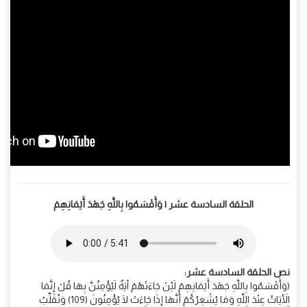
الحلقة السادسة عشر | وَأَقْسَمُوا بِاللَّهِ جَهْدَ أَيْمَانِهِمْ
نص الحلقة السادسة عشر:
(وَأَقْسَمُوا بِاللَّهِ جَهْدَ أَيْمَانِهِمْ لَئِنْ جَاءَتْهُمْ آَيَةٌ لَيُؤْمِنُنَّ بِهَا قُلْ إِنَّمَا
الْآَيَاتُ عِنْدَ اللَّهِ وَمَا يُشْعِرُكُمْ أَنَّهَا إِذَا جَاءَتْ لَا يُؤْمِنُونَ (109) وَنُقَلِّبُ