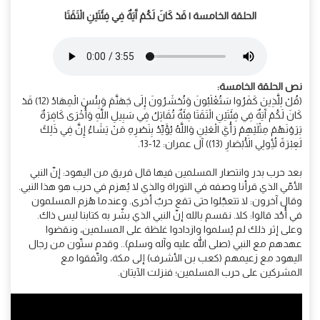
الحلقة الخامسة | قَدْ كَانَ لَكُمْ آَيَةٌ فِي فِئَتَيْنِ الْتَقَتَا
نص الحلقة الخامسة:
(قُلْ لِلَّذِينَ كَفَرُوا سَتُغْلَبُونَ وَتُحْشَرُونَ إِلَى جَهَنَّمَ وَبِئْسَ الْمِهَادُ (12) قَدْ
كَانَ لَكُمْ آَيَةٌ فِي فِئَتَيْنِ الْتَقَتَا فِئَةٌ تُقَاتِلُ فِي سَبِيلِ اللَّهِ وَأُخْرَى كَافِرَةٌ
يَرَوْنَهُمْ مِثْلَيْهِمْ رَأْيَ الْعَيْنِ وَاللَّهُ يُؤَيِّدُ بِنَصْرِهِ مَنْ يَشَاءُ إِنَّ فِي ذَلِكَ
لَعِبْرَةً لِأُولِي الْأَبْصَارِ (13)) آل عمران: 12-13.
بعد حرب بدر وانتصار المسلمين فيها قال فريق من اليهود: إنّ النبي
الأمّي الذي قرأنا وصفه في التوراة والذي لا يُهزم في حرب هو هذا النبي.
وقال آخرون: لا تتعجّلوا حتى تقع حربٌ أخرى. وعندما هُزم المسلمون
في أُحُد قالوا: كلا. نقسم بالله إنّ النبي الذي بشّر به كتابنا ليس ذاك.
وعلى إثر ذلك لم يُسلموا وازدادوا غلظة على المسلمين، ونقضوا
عهدهم مع النبي (صلى الله عليه وآله وسلم).. وقدم ستّون من رجال
اليهود مع زعيمهم (كعب بن الأشرف) إلى مكة، واتّفقوا مع
المشركين على حرب المسلمين؛ فنزلت الآيتان.