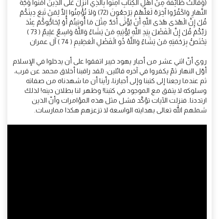
(وَقَالَتْ طَائِفَةٌ مِنْ أَهْلِ الْكِتَابِ آَمِنُوا بِالَّذِي أُنْزِلَ عَلَى الَّذِينَ آَمَنُوا وَجْهَ
النَّهَارِ وَاكْفُرُوا آَخِرَهُ لَعَلَّهُمْ يَرْجِعُونَ (72) وَلَا تُؤْمِنُوا إِلَّا لِمَنْ تَبِعَ دِينَكُمْ
قُلْ إِنَّ الْهُدَى هُدَى اللَّهِ أَنْ يُؤْتَى أَحَدٌ مِثْلَ مَا أُوتِيتُمْ أَوْ يُحَاجُّوكُمْ عِنْدَ
رَبِّكُمْ قُلْ إِنَّ الْفَضْلَ بِيَدِ اللَّهِ يُؤْتِيهِ مَنْ يَشَاءُ وَاللَّهُ وَاسِعٌ عَلِيمٌ ( 73 )
يَخْتَصُّ بِرَحْمَتِهِ مَنْ يَشَاءُ وَاللَّهُ ذُو الْفَضْلِ الْعَظِيمِ ( 74 ) آل عمران
روي أنّ اثني عشر من أحبار يهود خيبر اتفقوا على أن يدخلوا في الإسلام
أوّل النهار ثمّ يكفروا في آخره قائلين: (لقد راقبنا أخلاق محمد عن قرب،
ثم عندما رجعنا إلى كتبنا وإلى أحبارنا، رأينا أن ما شهدناه من صفاته
وسلوكه لا يتفق مع الموجود في كتبنا! وظهر لنا بطلان دينه! لذلك
ارتددنا. فنزلت الآيات تؤكّد فشل مثل هذه المؤامرات وأنّ الذين
شملهم الله تعالى بهدايته الواسعة لا تزعزهم هكذا ممارسات.