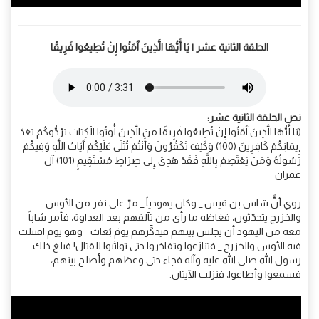
الحلقة الثانية عشر | يَا أَيُّهَا الَّذِينَ آَمَنُوا إِنْ تُطِيعُوا فَرِيقًا
نص الحلقة الثانية عشر:
(يَا أَيُّهَا الَّذِينَ آَمَنُوا إِنْ تُطِيعُوا فَرِيقًا مِنَ الَّذِينَ أُوتُوا الْكِتَابَ يَرُدُّوكُمْ بَعْدَ
إِيمَانِكُمْ كَافِرِينَ (100) وَكَيْفَ تَكْفُرُونَ وَأَنْتُمْ تُتْلَى عَلَيْكُمْ آَيَاتُ اللَّهِ وَفِيكُمْ
رَسُولُهُ وَمَنْ يَعْتَصِمْ بِاللَّهِ فَقَدْ هُدِيَ إِلَى صِرَاطٍ مُسْتَقِيمٍ (101) آل
عمران
روي أنًّ شاس بن قيس _ وكان يهودياً _ مرّ على نفر من الأوس
والخزرج يتحدّثون، فغاظه ما رأى من تآلفهم بعد العداوة، فأمر شاباً
معه من اليهود أن يجلس بينهم فيذكِّرهم يومَ بُعاث _ وهو يوم اقتتلت
فيه الأوس والخزرج _ فتنازعوا وتفاخروا حتى تواثبوا للقتال! فبلغ ذلك
رسول الله صلى الله عليه وآله فجاء حتى وعظهم وأصلح بينهم،
فسمعوا وأطاعوا، فنزلت الآيتان.