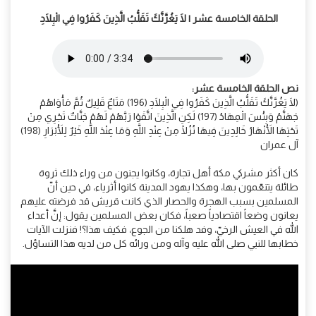
الحلقة الخامسة عشر | لَا يَغُرَّنَّكَ تَقَلُّبُ الَّذِينَ كَفَرُوا فِي الْبِلَادِ
نص
الحلقة الخامسة عشر:
(لَا يَغُرَّنَّكَ تَقَلُّبُ الَّذِينَ كَفَرُوا فِي الْبِلَادِ (196) مَتَاعٌ قَلِيلٌ ثُمَّ مَأْوَاهُمْ
جَهَنَّمُ وَبِئْسَ الْمِهَادُ (197) لَكِنِ الَّذِينَ اتَّقَوْا رَبَّهُمْ لَهُمْ جَنَّاتٌ تَجْرِي مِنْ
تَحْتِهَا الْأَنْهَارُ خَالِدِينَ فِيهَا نُزُلًا مِنْ عِنْدِ اللَّهِ وَمَا عِنْدَ اللَّهِ خَيْرٌ لِلْأَبْرَارِ (198)
آل عمران
كان أكثر مشركي مكة أهل تجارة، وكانوا يجنون من وراء ذلك ثروة
طائلة يتنعّمون بها، وهكذا يهود المدينة كانوا أثرياء، في حين أنّ
المسلمين بسبب الهجرة والحصار الذي كانت قريش قد فرضته عليهم
يعانون وضعاً اقتصادياً صعباً، فكان بعض المسلمين يقول: إنَّ أعداء
الله في العيش الرخيّ، وفد هلكنا من الجوع، فكيف هذا؟! فنزلت الآيات
خطابها للنبي صلى الله عليه وآله ومن ورائه كل من لديه هذا التساؤل.