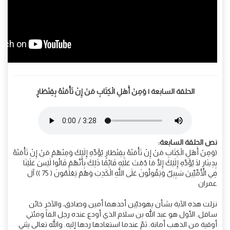
الحلقة السابعة | وَمِنْ أَهْلِ الْكِتَابِ مَنْ إِنْ تَأْمَنْهُ بِقِنْطَارٍ
نص الحلقة السابعة:
(وَمِنْ أَهْلِ الْكِتَابِ مَنْ إِنْ تَأْمَنْهُ بِقِنْطَارٍ يُؤَدِّهِ إِلَيْكَ وَمِنْهُمْ مَنْ إِنْ تَأْمَنْهُ
بِدِينَارٍ لَا يُؤَدِّهِ إِلَيْكَ إِلَّا مَا دُمْتَ عَلَيْهِ قَائِمًا ذَلِكَ بِأَنَّهُمْ قَالُوا لَيْسَ عَلَيْنَا
فِي الْأُمِّيِّينَ سَبِيلٌ وَيَقُولُونَ عَلَى اللَّهِ الْكَذِبَ وَهُمْ يَعْلَمُونَ ( 75 )) آل
عمران
نزلت هذه الآية بشأن يهوديّين أحدهما أمين وصادق، والآخر خائن
سافل. الأول هو عبد الله بن سلام الذي أودع عنده رجل الفاً ومئتي
أوقية من الذهب أمانة. ثمّ عندما استعادها ردها إليه. والله تعالى يثني