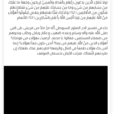
(ولَا تَطْرُدِ الَّذِينَ يَدْعُونَ رَبَّهُمْ بِالْغَدَاةِ وَالْعَشِيِّ يُرِيدُونَ وَجْهَهُ مَا عَلَيْكَ
مِنْ حِسَابِهِمْ مِنْ شَيْءٍ وَمَا مِنْ حِسَابِكَ عَلَيْهِمْ مِنْ شَيْءٍ فَتَطْرُدَهُمْ
فَتَكُونَ مِنَ الظَّالِمِينَ ( 52 ) وَكَذَلِكَ فَتَنَّا بَعْضَهُمْ بِبَعْضٍ لِيَقُولُوا أَهَؤُلَاءِ
مَنَّ اللَّهُ عَلَيْهِمْ مِنْ بَيْنِنَا أَلَيْسَ اللَّهُ بِأَعْلَمَ بِالشَّاكِرِينَ ( 53 ) الأنعام
جاء في تفسير الدر المنثور للسيوطي أنّه مرّ ملأ من قريش على النبي
صلى الله عليه وآله وسلم وعنده صُهيب وعمّار وبلال وخبّاب ونحوهم
من ضعفاء المسلمين، فقالوا: يا محمد، أرضيتَ بهؤلاء من قومك؟
أهؤلاء الذين منَّ الله عليهم من بيننا؟ أنحن نكون تبعاً لهؤلاء؟ إنما
آمن بك هؤلاء طمعاً في المال والرفعة! اطردهم عنك، فلعلك إن
طردتهم اتّبعناك. فنزلت الآيتان تحسمان الموقف.