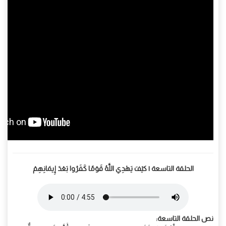
الحلقة التاسعة | كيْفَ يَهْدِي اللَّهُ قَوْمًا كَفَرُوا بَعْدَ إِيمَانِهِمْ
نص الحلقة التاسعة: