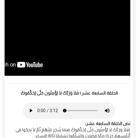
الحلقة السابعة عشر | فَلَا وَرَبِّكَ لَا يُؤْمِنُونَ حَتَّى يُحَكِّمُوكَ
نص الحلقة السابعة عشر:
(فَلَا وَرَبِّكَ لَا يُؤْمِنُونَ حَتَّى يُحَكِّمُوكَ فِيمَا شَجَرَ بَيْنَهُمْ ثُمَّ لَا يَجِدُوا فِي
أَنْفُسِهِمْ حَرَجًا مِمَّا قَضَيْتَ وَيُسَلِّمُوا تَسْلِيمًا (65) النساء