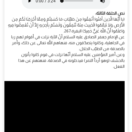
نص الحلقة الثالثة:
(يا أَيُّهَا الَّذِينَ آَمَنُوا أَنْفِقُوا مِنْ طَيِّبَاتِ مَا كَسَبْتُمْ وَمِمَّا أَخْرَجْنَا لَكُمْ مِنَ
الْأَرْضِ وَلَا تَيَمَّمُوا الْخَبِيثَ مِنْهُ تُنْفِقُونَ وَلَسْتُمْ بِآَخِذِيهِ إِلَّا أَنْ تُغْمِضُوا فِيهِ
وَاعْلَمُوا أَنَّ اللَّهَ غَنِيٌّ حَمِيدٌ) البقرة:267.
عن الإمام جعفر الصادق عليه السلام أنّ الآية نزلت في أقوام لهم ربا
في الجاهلية، وكانوا يتصدّقون منه، فنهاهم الله تعالى عن ذلك، وأمر
بالصدقة من الطيّب الحلال.
وعن أمير المؤمنين عليه السلام أنّها نزلت في قوم كانوا يأتون
بالحشف (وهو أردأ التمر) فيدخلونه في الصدقة، فنهتهم عن هذا
الفعل.