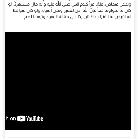
وبدعى فنحاص، فلمّا قرأ كلام النبي صلى الله عليه وآله قال مستهزئاً: لو
كان ما تقولونه حقاً فإنّ الله إذن لفقير ونحن أغنياء، ولو كان غنيا لما
استقرض منا. فنزلت الآيتان ردّاً على مقالة اليهود وتوبيخا لهم.