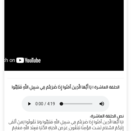
الحلقة العاشرة | يَا أَيُّهَا الَّذِينَ آَمَنُوا إِذَا ضَرَبْتُمْ فِي سَبِيلِ اللَّهِ فَتَبَيَّنُوا
نص الحلقة العاشرة:
(يَا أَيُّهَا الَّذِينَ آَمَنُوا إِذَا ضَرَبْتُمْ فِي سَبِيلِ اللَّهِ فَتَبَيَّنُوا وَلَا تَقُولُوا لِمَنْ أَلْقَى
إِلَيْكُمُ السَّلَامَ لَسْتَ مُؤْمِنًا تَبْتَغُونَ عَرَضَ الْحَيَاةِ الدُّنْيَا فَعِنْدَ اللَّهِ مَغَانِمُ