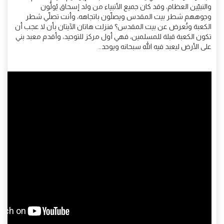
والنبيّين العظام، وقد كان جميع الأنبياء من ولد إسحاق يُولُّون
وجوههم شطر بيت المقدس ويصلّون باتجاهه، وأنت تصلّي شطر
الكعبة وتُعرض عن بيت المقدس؟ فنزلت هاتان الآيتان بأن لا عجب أن
تكون الكعبة قبلة للمسلمين، فهي أول مركز للتوحيد، وأقدم معبد بني
على الأرض ليعبد فيه الله سبحانه ويوحد..