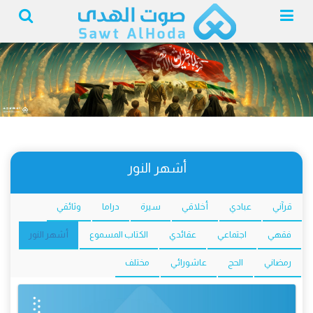
أشهر النور
قرآني
عبادي
أخلاقي
سيرة
دراما
وثائقي
فقهي
اجتماعي
عقائدي
الكتاب المسموع
أشهر النور
رمضاني
الحج
عاشورائي
مختلف