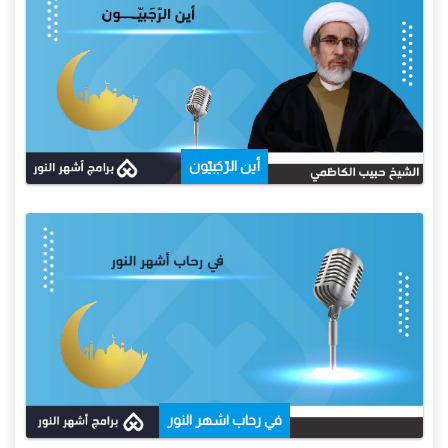
أين الرّجَبيّون
في رحاب اشهر النور