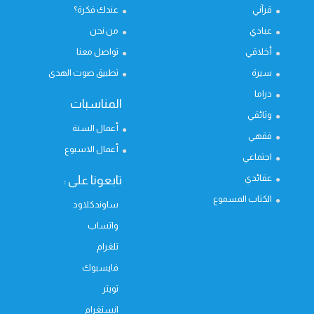
قرآني
عندك فكرة؟
عبادي
من نحن
أخلاقي
تواصل معنا
سيرة
تطبيق صوت الهدى
دراما
المناسبات
وثائقي
أعمال السنة
فقهي
أعمال الاسبوع
اجتماعي
عقائدي
تابعونا على :
الكتاب المسموع
ساوندكلاود
واتساب
تلغرام
فايسبوك
تويتر
انستغرام