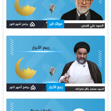
موائد البر
ربيع الأبرار