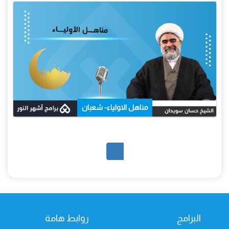
مناهل الاولياء- شعبان
1
البرامج
روابط هامة