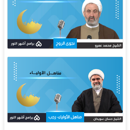
نجوى الروح
مناهل الأولياء- رجب