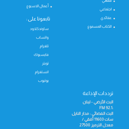
فقهي
أعمال الاسبوع
اجتماعي
عقائدي
تابعونا على :
الكتاب المسموع
ساوندكلاود
واتساب
تلغرام
فايسبوك
تويتر
انستغرام
يوتيوب
ترددات الإذاعة
البث الأرضي - لبنان
FM
:92.1
البث الفضائي : مدار النايل
سات 11603 أفقي /
معدل الترميز 27500