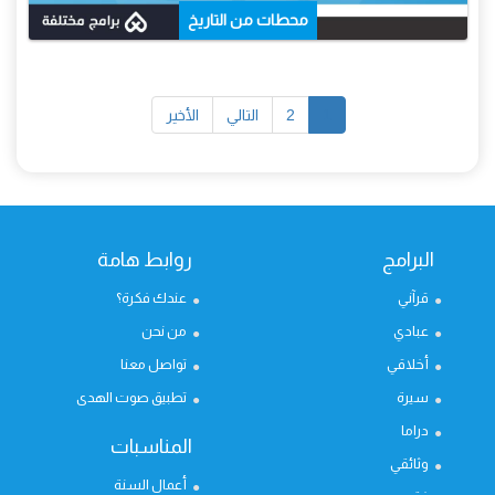
محطات من التاريخ
1
2
التالي
الأخير
البرامج
روابط هامة
قرآني
عندك فكرة؟
عبادي
من نحن
أخلاقي
تواصل معنا
سيرة
تطبيق صوت الهدى
دراما
المناسبات
وثائقي
أعمال السنة