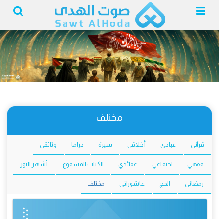
مختلف
قرآني
عبادي
أخلاقي
سيرة
دراما
وثائقي
فقهي
اجتماعي
عقائدي
الكتاب المسموع
أشهر النور
رمضاني
الحج
عاشورائي
مختلف