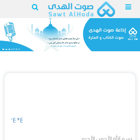
مناجاة الشاکرين للإمام
السجاد (ع)
ع+
ع-
بِسمِ الله الرَّحمنِ الرَّحيمِ