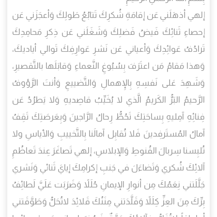
إلهي أذهَلَني عَن إقامَةِ شُكرِكَ تَتابُعُ طَولِكَ وَأعجَزَني عَن
إحصاءِ ثَنائِكَ فَيضُ فَضلِكَ وَشَغَلَني عَن ذِكرِ مَحامِدِكَ
تَرادُفُ عَوائِدِكَ وَأعياني عَن نَشرِ عَوارِفِكَ تَوالي أياديكَ،
وَهذا مَقامُ مَن اعتَرَفَ بِسُبُوغِ النَّعماءِ وَقابَلَها بالتَّقصيرِ،
وَشَهِدَ عَلى نَفسِهِ بِالإِهمالِ وَالتَّضييعِ وَأنتَ الرَّؤوفُ
الرَّحيمُ البَرُّ الكَريمُ الَّذي لا يُخَيِّبُ قاصِديهِ وَلا يَطرُدُ عَن
فِنائِهِ آمِليهِ بِساحَتِكَ تَحُطُّ رِحالُ الرَّاجينَ وَبِعَرصَتِكَ تَقِفُ
آمالُ المُستَرفِدينَ فَلا تُقابِل آمالَنا بِالتَّخييبِ وَالأياسِ ولا
تُلبِسنا سِربالَ القُنوطِ وَالإبلاسِ، إلهي تَصاغَرَ عِندَ تَعاظُمِ
آلائِكَ شُكري وَتَضاءَلَ في جَنبِ إكرامِكَ إيايَ ثَنائي وَنَشري
جَلَّلَتني نِعَمُكَ مِن أنوارِ الإيمانِ حُلَلاً وَضَرَبَت عَلَيَّ لَطائِفُ
بِرِّكَ مِنَ العِزِّ كِلَلاً وَقَلَّدَتني مِنَنُكَ قَلائِدَ لاتُحَلُّ وَطَوَّقَتني