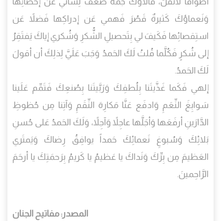
أطواقاً لاتُفَلُّ، فآلاؤكَ جَمَّةٌ ضَعُفَ لِساني عَن إحصائِها
وَنَعماؤكَ كَثيرةٌ قَصُرَ فَهمي عَن إدراكِها فَضلاً عَن
استِقصائِها فَكَيفَ لي بِتَحصيلِ الشُّكرِ وَشُكري إياكَ يَفتَقِرُ
إلى شُكرٍ فَكُلَّما قُلتُ لَكَ الحَمدُ وَجَبَ عَلَيَّ لِذلِكَ أن أقولَ
لَكَ الحَمدُ.
إلهي فَكَما غَذَّيتَنا بِلُطفِكَ وَرَبَّيتَنا بِصُنعِكَ فَتَمِّم عَلَينا
سَوابِغَ النِّعَمِ وَادفَع عَنَّا مَكارِهَ النِّقَمِ وَآتِنا مِن حُظوظِ
الدَّارَينِ أرفَعَها وَأجَلَّها عاجِلاً وَآجِلاً، وَلَكَ الحَمدُ عَلى حُسنِ
بَلائِكَ وَسُبوغِ نَعمائِكَ حَمداً يوافِقُ رِضاكَ وَيَمتَري
العَظيمَ مِن بِرِّكَ وَنَداكَ يا عَظيمُ يا كَريمُ بِرَحمَتِكَ يا أرحَمَ
الرَّاحِمينَ.
المصدر: مفاتيح الجنان