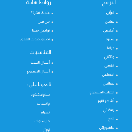
البرامج
روابط هامة
قرآني
عندك فكرة؟
عبادي
من نحن
أخلاقي
تواصل معنا
سيرة
تطبيق صوت الهدى
دراما
المناسبات
وثائقي
أعمال السنة
فقهي
أعمال الاسبوع
اجتماعي
عقائدي
تابعونا على :
الكتاب المسموع
ساوندكلاود
أشهر النور
واتساب
رمضاني
تلغرام
الحج
فايسبوك
عاشورائي
تويتر