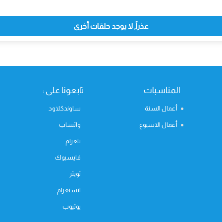
عذراً, لا يوجد حلقات أخرى
المناسبات
تابعونا على :
أعمال السنة
ساوندكلاود
أعمال الاسبوع
واتساب
تلغرام
فايسبوك
تويتر
انستغرام
يوتيوب