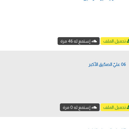
تحميل الملف
إستمع له 46 مرة
06 عليّ الصدّيق الأكبر
تحميل الملف
إستمع له 0 مرة