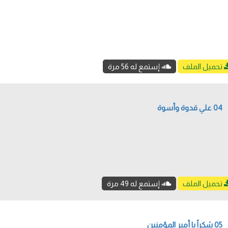
تحميل الملف
إستمع له 56 مرة
04 علي قدوة وأسوة
تحميل الملف
إستمع له 49 مرة
05 شكراً يا أمير المؤمنين