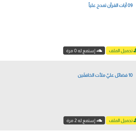
09 آيات القرآن تمدح علياً
تحميل الملف
إستمع له 0 مرة
10 فضائل عليّ ملأت الخافقَين
تحميل الملف
إستمع له 2 مرة