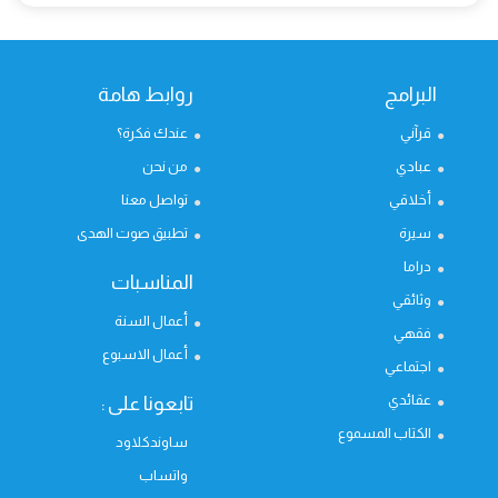
البرامج
روابط هامة
قرآني
عندك فكرة؟
عبادي
من نحن
أخلاقي
تواصل معنا
سيرة
تطبيق صوت الهدى
دراما
المناسبات
وثائقي
أعمال السنة
فقهي
أعمال الاسبوع
اجتماعي
عقائدي
تابعونا على :
الكتاب المسموع
ساوندكلاود
واتساب