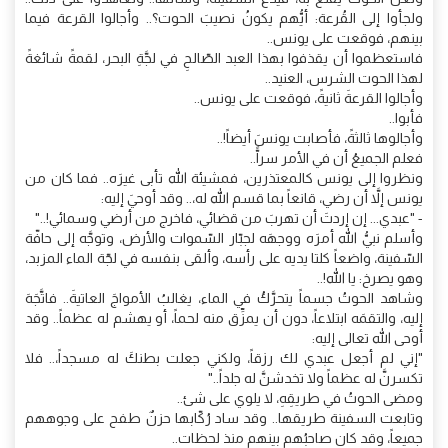
ولجأوا إلى القُرعة: أيُّهم يكونُ نصيبَ الحوت؟.. وأجالوا القرعة فيما
بينهم، فوقعت على يونس..
فاستعظموا أن يقذفوا بهذا العبد الصّالحِ في لجَّةِ البحر، لقمةً شائغةً
لهذا الحوت الشرس، العنيد..
وأجالوا القرعةَ ثانيةً، فوقعت على يونس..
فأبوا..
وأجالوها ثالثةً، فأصابت يونسَ أيضاً!..
فعلم الجميعُ أن في الأمر سراًّ..
ونظروا إلى يونس كالمعتذرين، فمشيئة الله تأبى غيرَه.. فما كان من
يونس إلاَّ أن رضي، قانعاً بما قسم الله له،.. وقد أوحيَ إليه:
- "عبدي... إن إردتَ أن تهربَ من قضائي، فاخرج من أرضي وسمائي!.."
وأسلم نبيُّ الله أمرَه ووجهَه لجبّار السّموات والأرض، وتوجَّه إلى حافّة
السّفينة، واضعاً كلتا يديه على رأسه، وألقى بنفسه في لجّة الماء المزبد،
وهو يصرخ: يا الله!..
وشاهد الحوتُ جسماً يتحرَّكُ في الماء، يغالبُ الأمواجَ العاتيةَ.. فاتَّجَهَ
إليه، والتقمَه ابتلاعاً، دون أن يمزِّق منه لحماً، أو يهشم له عظماً.. وقد
أوحى الله تعالى إليه:
"إني لم أجعل عبدي لك رزقاً، ولكني جعلت بطنكَ له مسجداً،.. فلا
تكسرنَّ له عظماً ولا تخدشنَّ له جلداً.."
ومضى الحوتُ في طريقِهِ، لا يلوي على شئ..
وتابعت السفينة طريقها.. وقد ساد رُكّابها حزنٌ طفح على وجوههم
جميعاً، وقد كان صاحبُهم بينهم منذ لحظات..