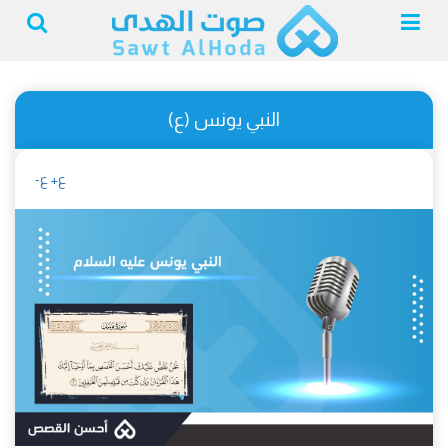
النبي يونس (ع)
ع+
ع-