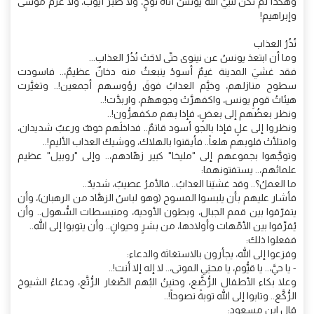
وهكذا لم تكن لنبيِّ الله يونسُ أناةُ نوحٍ، ولا صبرُ أيوبَ، ولا عزمُ موسى
وإبراهيم!
نُذُرُ العذاب
وما أن ابتعدَ يونسُ عن نينوى حتّى لاحَتْ نُذُرُ العذاب...
فقد غشيَ المدينة غيمٌ أسودُ ينبعثُ منه دخانٌ عظيمٌ،.. فاسودت
سطوح منازلهم، وخيَّم العذابُ فوقَ رؤوسهم أجمعين!.. وتغيَّرت
هيئاتُ قومِ يونس، واكفهرَّتْ وجوههُم، واربدَّت!..
ونظر بعضُهم إلى بعضٍ، فإذا بهم مكفهرُّون!..
ونظروا إلى علٍ فإذا بالجو أسود قاتمٌ.. فداخلَهم خوفٌ ورعبٌ شديدان،
وامتلأتْ قلوبهم هلعاً.. فأيقنوا بالهلاك، ووشيك العذاب الأليم!..
وتوجَّهوا بجموعهم إلى "مليخا" كبير زهّادهم،.. وإلى "روبيل" عظيم
علمائهم،.. يستفتونهما:
ما العملُ؟.. وقد غشيَنا العذابُ.. فالأمرُ عصيبٌ، شديدٌ..
فأشار عليهم بأن يلبسوا المسوح (وهو لباسُ الزهَّاد من الرهبان)، وأن
يتفرّقوا بين قمم الجبال، وبطون الأودية، ومنبسطات السُّهول.. وأن
يُفرِّقوا بين الأمّهات وأولادها، من بشرٍ وحيوانٍ.. وأن يتوبوا إلى الله..
ففعلوا ذلك:
وفزعوا إلى الله، يجأرون بالاستغاثة والدعاء:
- يا حيَّ،.. يا قيُّوم، يا محييَ الموتى،.. لا إله إلا أنت!..
وعلا بكاء الأطفال الرُّضَّع، وحنينُ البُهم الصِّغار الرُّتَّع، ودعاءُ الشيوخ
الرُّكَّع.. وتابوا إلى الله توبةً نصوحاً!..
قال ابن مسعود: