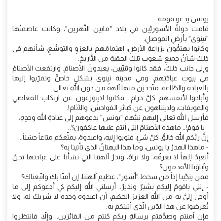
يونس يدعو قومه
قامت دولةُ الأشوريِّين في بلاد "مابين النَّهرين"، وكانت عاصمتُها
"نينوى" بأرضِ الموصلِ.
وكانوا يهتمُّونَ بزراعةِ الأرضِ، اهتمامَهم بالعزوِ والتوسُّعِ، شأنهم في
ذلك شأنُ جميعِ شعوب تلك الحقبةِ من التَّاريخ.
وإلى جانب ذلك، فقد كانوا وثنيِّيين، يعبدونَ الأصنامَ. وارتفعت الأصنامُ
في بيوتِ عبادّتِهم، وفي مدينة نينوى بشكلٍ خاصٍّ وتقرّبوا إليها
بالعبادة والطّاعة، متّخذين منها آلهةً من دون الله تعالى.
وأباحوا لأنفسهم كلَّ حرامِ.. فكانوا لايتورعون عن ارتكاب المعاصي
والموبقات، ولايتناهون عن كبائر الفواحش، والآثام!.
فأرسل الله تعالى إليهم نبيَّهم "يونس" يدعوهم إلى عبادةِ الله وحدِهِ:
- يا قومُ!.. ماهذه الأصنامُ التي أنتم عليها عاكفون؟..
إنَّ ربَّكم الله خالقُ كلِّ شئٍ، فتوبوا إليه، واعبدوهُ، يمتِّعكم متاعاً حسَناً..
- ماهذا الهذرُ يا يونس، وما هذا البهتانُ الذي تأتينا به؟
أنعبدُ إلهاً لا نعرفُه، ولا نراهُ، ونذرُ آلهتنا التي نشأنا على عبادتها نحنُ
وآباؤنا الأقدمون؟
فمن ينجِّينا إذاً من سخط "أشور"، عظيم آلهتنا، إن آمنّا بك واتّبعناك؟
- إنني ياقومُ إليكم بشيرٌ ونذيرٌ.. أرسلني الله إليكم كي أدعوكم إلى ما
أوحيَ إليَّ به من الله العزيز الحكيم، أن اعبدوه وحده لا شريك له، ولا
تُعرضوا عن هذا الدّين الّذي أتيتكم به.
فإن آمنتم وصدَّقتم برسالةِ ربكم كنتم من الفائزين.. وإلاّ، فانتظروا