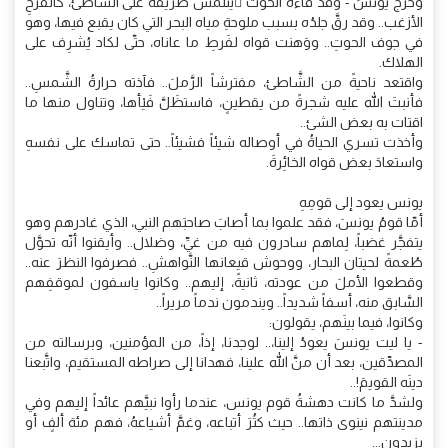
وخرج يونسُ - وقد قاءه الحوت ُيتلمَّس طريقَه على الشاطئ، كالفرخِ
الأزغب.. وقد رقَّ جلدُه بسبب ملوحةِ مياه البحر التي كان يقبع فيها، وهو
في جوف الحوتِ.. ووَهنت قواه لفَرطِ ما عاناه، حتّى لكاد يُشرِف على
الهلاك.
واقتعد ناحيةً من الشَّاطئ، مفترشاً الرَّملَ.. فآذته حرارةُ الشَّمسِ..
فأنبتَ الله عليه شجرةً من يقطينٍ، فاستظَلَّ فَيْأها، وتناول منها ما
اقتات به بعض الشئ..
وأخذت تسري الحياةُ في أوصاله شيئاً فشيئاً.. حتى تماسك على نفسهِ
واستعادَ بعض قواه الخائِرةَ.
يونس يعود إلى قومِهِ
أمّا قومُ يونسَ، فقد علموا بما أصابَ صاحبَهم النبي، الذي غادرهم وهو
يتفجَّر غضباً، لِماهم سادرون فيه من غيِّ، وضلال.. وأيقنوا أنّه تحوَّل
طُعمةً لحيتان البحار، ووحوش قيعانها النَّواهشِ.. فصرفوا النظرَ عنه..
وقطعوا الأملَ من عودته، ثانيةً، إليهم.. وكانوا ياسفون لموقفِهم
السَّابق منه، أسفاً شديداً.. ويندمون ندماً مريراً..
وكانوا، فيما بينَهم، يقولون:
- يا ليت يونسَ يعودُ إلينا،.. لوجدنا، إذاً، من المؤمنين، وبرسالته من
المصدِّقين، بعد أن منَّ الله علينا، فهدانا إلى صراطه المستقيم، واتَّبعنا
دينَه القويمَ!..
ولشدَّ ما كانت دهشةُ قوم يونس، عندما رأوا نبيَّهم عائداً إليهم وفي
مدينتهم نينوى ذاتها.. حيث كثُرَ أتباعه، وغمَّ أشياعهُ، فهم مئة ألفٍ أو
يزيدون...