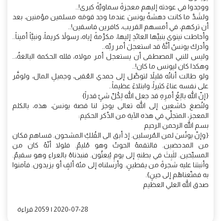
ووجدوا في عودته إليهم معجزةً سماويَّةً كبرى!..
ولشَدَّ ما كانت دهشةُ يونسَ عندما وجد قومَه مسلمين مؤمنين، بعد
أن تركهم، في أمسهم القريب، كافرين فاسقين!..
وأحاطت نينوى بنبيِّها العائدِ إليها، مكرِّمةً إياه، رسولاً كريماً، ونبيَّاً أميناً..
وأدرك يونسُ أنَّهُ قد استعجلَ أمر ربِّه..
وليس للنبي المصطفى أن يستعجل أمر مولاه، فلله الحكمة البالغةُ،..
وهكذا كان ليونس ما كان!..
ولو طالت أناتُه قليلاً لتوصَّل إلى حمدي العُقبى، وجميلِ المال، ولوفَّر
على نفسه عناءً كثيراً، وابتلاءً عظيماً..
{إنّ الله بالِغُ أمرِهِ قد جعل الله لِكُلِّ شئٍ قدراً}
ولنُصغ خاشعين إلى الله تعالى يوجز لنا قصة يونسَ، هذه، بالكلم
المعجز، المتجلِّي في هذه الآية من الذّكر الحكيم:
بسم الله الرحمن الرحيم
{وإنّ يونُسَ لمن المُرسلين. إذ أبق الى الفُلكِ المشحون. فساهم فكان
من المدحضين. فالتقمهُ الحوتُ وهو مُليمٌ. فلولا أنّهُ كان من
المسبِّحين. للَبِثَ في بطنهِ إلى يومِ يُبعثُون. فنبذناهُ بالعراءِ وهو سقيمٌ.
وأنبتنا عليه شجرةً من يقطينٍ. وأرسلناه إلى مئة ألفٍ أو يزيدون. فآمنوا
به فمتّعناهُم إلى حينٍ}.
صدق الله العلي العظيم
2020-07-28 | 2059 قراءة