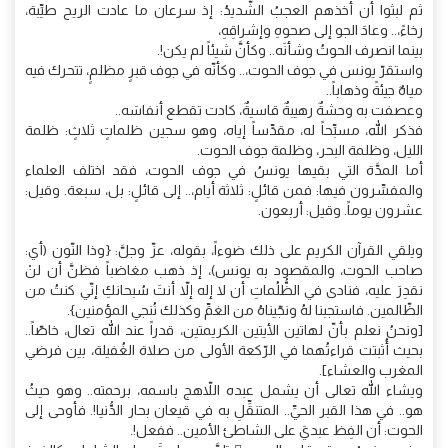
ثم لبثوا أن أخذهم العجبُ الشّديدُ: إذ سرعان ما عادت الريح طيِّبة،
رخاءً،.. وعادَ الجو إلى صحوهِ وإشراقِهِ،
بينما انصرف الحوتُ وشأنَه.. وكأنَّ شيئاً لم يكن!.
واستقرّ يونس في جوف الحوت،.. وكأنّه في جوف قبرٍ مظلمٍ، تتحرك فيه
مياهٌ جيئةً وذهاباً..
وعصفت به وحشةٌ رهيبةٌ قاسيةٌ، كادت تقطع أنفاسَه..
فذكر الله، مسبِّحاً له، مقدِّساً إياه، وهو سجين ظلماتٍ ثلاثٍ: ظلمة
الليل، وظلمة البحر، وظلمة جوف الحوت.
أما المدَّة التي بقيها يونسُ في جوف الحوت، فقد اختلف العلماء
والمفسِّرون فيها: فمن قائلٍ: ثلاثة أيام،.. إلى قائلٍ: بل، سبعة. وقيل:
عشرون يوماً. وقيل: أربعون.
ويلقي القرآن الكريم على ذلك ضوءاً، بقوله، عزّ وجلَّ: {وذا النّون (أي:
صاحب الحوت، والمقصود به يونس)، إذ ذهب مغاضباً فظنَّ أن لنْ
نقدِرَ عليه، فنادى في الظُّلُماتِ أن لا إله إلاّ أنتَ سُبحانكِ إنّي كنتُ من
الظّالمين. فاستجبنا لهُ ونجّيناهُ من الغمِّ وكذلك نُنجي المؤمنين}.
[ونحنُ نعلم بأنّ لهاتين الأيتين الكريمتين، قدراً عند الله تعال، خاصّاً..
بحيث أُثبتت قراءتُهما في الرّكعة الأولى من صلاة الغُفيلة، بين فرضي
المغرب والعشاء].
ويشاء الله تعالى أن يشمل عبده اللاّهج باسمه، برحمته.. وهو حيثُ
هو.. في هذا القبر الحيِّ.. المتنقِّلِ به في قيعان بحار الدُّنيا!. فأوحى إلى
الحوت: أن الفِظ عبديَ على الشاطئ الأمين.. ففعل!.