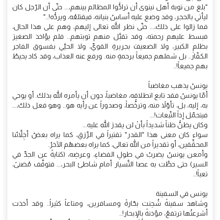
"بلغ من توبة أهل نينوى أن ترادُّوا المظالم بينهم،... حتّى أن الرّجل كان
ليأتي بالحجر، وقد وضع عليه أساسُ بنيانه، فيقتلعُه، ويردُّه!.."
فما زالوا على ذلك،... حتّى نظر الله تعالى إليهم، وهم على هذا الحال،
فبسط عليهم رحمته، وقد تقبَّل منهم توبتهم.. فلم يؤاخذ الصغيرَ
بظلمِ الكبير، ولا الضعيفَ بجريرةِ القويِّ، ولا الحييَّ بفسوق الفاجر
الكفّار.. بل شملهم جميعاً برحمةٍ منه. ورفع عنه العذاب، وقد كاد يحيطُ
بهم جميعاً!..
يونسُ يذهب مغاضباً
أمّا يونسُ فقد تابع انطلاقه، مغاضباً، دون أن يأمره الله بذلك. أو يوحي
به، إليه، بل، تأوّلاً منه، وترخُّصاً، وصدوراً عن رأيه هو.. وهو فعل ذلك،...
فيتحمّل إذاً التّبعات!...
وكان يظنُّ ظناً شديداً بأنْ لن يقدرَ الله عليه...
سواء كان معنى هذا "القدر" تقتيراً في الرِّزقِ، كما يراه بعضُ أجِلاَّئنا
المحقِّقين، أو تقديراً من الله تعالى، كما يراه بعضهُم الآخرُ.
وأمعن يونسُ يضربُ في طولِ الفضاءِ، وعرضِه، (كنايةً عن الجدِّ في
السير) حتى حطَّت به عصا التَّسيار أمام شاطئ البحر،... فتوقَّف مُضنىً،
تعباً!..
يونس في السفينة
وشاهد سفينةً شُحِنت بحّارةً ومسافرين، ومتاعاً كثيراً.. وقد أخذت
أشرعتُها ترتفعُ، مؤذنةً بالإبحار!..