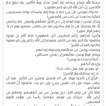
سخط الله عليكم، وعذابه، فلا تُقبلُ عندئذٍ توبةُ التَّائبين، ولا ينفعُ ندمُ
النّادمين. إنّ أجلَ الله لآتٍ لو كنتم تعلمون!..
- ما نراك يايونس على شئٍ مما تدعوننا إليه، ولسنا لدعوتك بمستجيبين،
{فائتنا بما تعدنا غن كنت من الصّادقين}.
ويكرّر يونس دعوته قومه إلى دين الحقِّ، فلعلَّهم يؤمنون.. فلا يزدادون
إلاّ غيّا، وإصراراً على ما هم سادرون فيه من ضلال.. فيضيق بهم ذرعاً..
إنهم قومٌ عمون!..
وأخيراً، يُنذرُهم: إنّكم مُنظرون (أي: مُمهَلون) ثلاثة أيّامٍ كي تتوبوا،
وتُقلعوا عمَّا أنتم عليه من الكفر، وتعودوا إلى الله؛ ربَّكم، وإن لم تفعلوا،
فائذنوا بالعذاب الأليم!..
وينصرف يونسُ عن محاجَّتهم ومحاولة إقناعهم...
وينظر قومُ يونسُ، بعضُهم إلى بعضٍ، متسائلين:
- أحقاً ما ينذرُنا به يونس؟
ويُردفُ أحدّهم:
- أو عهدتم عليه، قبلَ ذلك، كذباً؟...
- لا، إنه بيننا الصَّدوقُ الأمينُ!..
- الرأيُ أن تأخذوا قوله على أنه الصدق، ولمزيدٍ من التأكيد، علينا أن
نراقب مبيته، فإن بات فليس بشئٍ، وإن لم يبت، فاعلموا أنَّ العذابَ
مُصبِحُكم..
فلمّا كان في جوف الليل خرجَ يونسُ من بين أظهرهم، وانطلق في
أرض الله... مرتحلاً عن قومِهِ، مغاضباً، يائساً من هؤلاء القوم
الفاسقين..