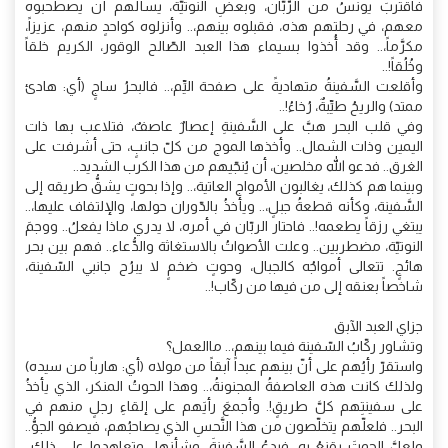
فاقتربَ يونسُ من الرُّبَّان، وبعضِ النوتيَّة، يسألهم أن يصطحبوه
معهم، في رحلتهم هذه، فقبلوه بينهم،.. وأنزلوه كواحدٍ منهم، عزيزاً،
مكرَّماً،.. وقد أُخذوا بسيماء هذا العبد الصّالح الوقور، الكريم خلقاً
وخُلُقاً!..
وأقلعت السَّفينةُ متهاديةً على صفحة اليِّم،.. فالبحرُ ساجٍ (أي: هادئ
ممتد) والريحُ طيِّبةٌ، رُخاءُ!..
وفي قلب البحر هبَّ على السَّفينةِ إعصارٌ عاصفٌ، فتلاعب بها ذات
اليمين وذات الشمال.. وأخذها الموج من كلّ جانبٍ، حتى أشرفت على
الغرق.. فدعو الله مخلصين، أن يُنجّيهم من هذا الكرب الشديد..
وبينما هم كذلك، يغالبون الأمواج العاتية،.. وإذا بحوتٍ يشقُّ طريقه إلى
السَّفينة، وكأنه قطعةُ جبلٍ،.. ويأخذُ بالدّوران حولها، والإلتفاف عليها،..
يبتغي رزقاً يطعمه!.. فاحتار الربّان في أمره، لا يدري ماذا يفعلُ.. ووجمَ
النوتيّة، مضطربين.. وعلت الأصواتُ بالاستغاثة والدُّعاء.. فهم بين بحر
هائجٍ. تتعالى أمواجُه كالجبال، وحوتٍ ضخمٍ لا يبرُح جانبي السّفينة،
شاخصاً بعنقه إلى من فيها من ركّاب!..
جزاي العبد الآبق
وتشاور ركّابُ السّفينة فيما بينهم،.. ماالعمل؟
واستقرّ رأيُهم على أنّ بينهم عبداً آبقاً من مولاه (أي: هارباً من سيده)
ولذلك كانت هذه العاصفةُ المجنونةُ،.. وهذا الحوتُ المنكر، الذي يأخذُ
على سفينتِهم كلَّ طريقٍ!. وأجمعَ رأيَهم على إلقاءِ رجلٍ منهم في
البحر.. فلعلّهم يتخلّصون من هذا النَّحسِ الذي يصاحبُهم، فيصفو الجوُّ..
ولعلَّ الحوتَ يقنعُ به، فيدعُ السَّفينةَ، وشأنها.. وتعاهدوا على ذلك..