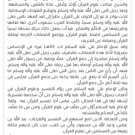
والشرح. فكانت علوم القرآن تُؤخَذ وتُنقَل عادة بالتلقين والمشافهة.
وبعد رحيل النبي صلى الله عليه وآله وسلم, وتوسّع الفتوحات الإسلامية،
لاحت بوادر تدعو إلى الخوف على القرآن, نظراً إلى بُعد العهد بالنبي صلى
الله عليه وآله وسلم نسبياً، واختلاط العرب بشعوب أخرى، لها لغاتها
وطريقتها في التكلّم والتفكير، فبدأت بفعل ذلك حركة نشطة نسبياً
بين المسلمين لضبط علوم القرآن، ووضع الضمانات اللازمة لوقاية
القرآن وصيانته عن التحريف .
وقد سبق الإمام علي عليه السلام (ت: 40هـ) غيره في الإحساس
بضرورة اتّخاذ هذه الضمانات، فانصرف عقيب رحيل النبي صلى الله عليه
وآله وسلم مباشرة إلى جمع القرآن, عملاً بوصية من رسول الله صلى
الله عليه وآله وسلم أوصاه بها قبل رحيله صلى الله عليه وآله وسلم,
فبعد أن رأى من الناس بعد رحيل النبي صلى الله عليه وآله وسلم ما
رأى، أقسم أنّه لا يضع عن عاتقه رداءه حتى يجمع القرآن, فجلس في
بيته ثلاثة أيام, حتّى جمع القرآن .
وكان الإمام علي عليه السلام من روّاد التفسير وعلوم القرآن في
أصحاب رسول الله صلى الله عليه وآله وسلم, حتى أنّ شخصية تفسيرية
يُشهَد لها في هذا المجال, كابن عباس أخذ تفسير القرآن عنه . ويُعدّ
الإمام عليه السلام أوّل من صنّف في علوم القرآن، ومن بين ما صنّف:
كتاباً في المحكم والمتشابه .
ومن الصحابة: الذين لمع اسمهم في التفسير والقراءات: عبد الله بن
عباس، وعبد الله بن مسعود، وأُبَي بن كعب، حيث كان لديهم مكانة
رفيعة بين المسلمين في تعليم القرآن.