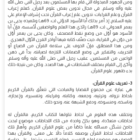
ومن الجهود المبذولة التي قام بها المسلمون بعد رحيل النبي صلى الله
عليه وآله وسلم, في مجال تدوين بعض علوم القرآن, كعلم إعراب
القرآن وعلم القراءات: تدوين علم إعراب القرآن تحت إشراف الإمام علي
عليه السلام, إذ أمر بذلك أبا الأسود الدؤلي (ت: 69هـ) وتلميذه يحيى بن
يعمر العدواني (ت: 89هـ) رائدَي هذا العلم والواضعَين لأُسسه، فإنّ أبا
الأسود هو أوّل من وضع نقط المصحف . وكان يحيى بن يعمر أوّل
من دوّن في القراءة، حيث صنّف كتابه فيها أواخر القرن الأوّل الهجري .
ومن هذا المنطلق، فإنّ الخوف على سلامة القرآن من الضياع أو
التحريف، والتفكير في وضع الضمانات اللازمة لصيانته، بدأ في ذهن
الواعين من المسلمين، عقيب رحيل النبي صلى الله عليه وآله وسلم,
وأدّى إلى القيام بمختلف النشاطات في هذا الصدد. وكان من نتيجة ذلك
بدء ظهور علوم القرآن.
3- تعريف علوم القرآن:
هي عبارة عن مجموع القضايا والمباحث التي تتعلّق بالقرآن الكريم
بلحاظ نزوله، وترتيبه، وجمعه، وكتابته، وقراءته، وتفسيره، وإعجازه،
وناسخه، ومنسوخه، ودفع الشبهة عنه، ونحو ذلك .
وتختلف هذه العلوم في لحاظ تناولها للكتاب الكريم، فالقرآن له
لحاظات متعدّدة، وهو بكلّ واحدة من تلك اللحاظات موضوع لبحث
خاصّ تشكّل مسائله علماً خاصّاً من علوم القرآن الكريم. وأهمّ تلك
اللحاظات: لحاظ القرآن بوصفه كلاماً دالاً على معنى. والقرآن بهذا
الوصف هو موضوع لعلم التفسير. فعلم التفسير يشتمل على دراسة