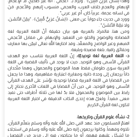
وَهَذَا لِسَانٌ عَرَبِيٌّ مُّبِينٌ﴾ . ويُراد بـ "أعجمي": أنّه غير صحيح، فـ"الإعجام:
الإبهام. والعجم خلاف العرب، والعجمي منسوب إليهم. والأعجم: مَنْ
في لسانه عجمة، عربياً كان، أم غير عربي" .
وورد في حديث جاء جواباً عن معنى ﴿لِسَانٌ عَرَبِيٌّ مُّبِينٌ﴾: "يبيّنُ الألسُنَ،
ولا تبيّنهُ الألسُنُ" .
ومن هنا، فالمراد بالعربية هو: بيان حقيقة أنّ اللغة العربية لغة
الفصاحة والوضوح والخلو من التعقيد والإبهام، في مقابل الأعجمي
المبهم وغير الواضح والمعقّد، وقد اختارها الله تعالى ليبيّن بها معارف
وحقائق راقية, بلغة فصيحة وبليغة.
د- اللغة العربية لغة توحيديّة:
إنّ اللغة العربية تتناسب مع الهدف
القرآني الأسمى وهو التوحيد, حيث لا يوجد في تأليف القضية في اللغة
العربية سوى طوفان فقط هما: الموضوع والمحمول، وهما متّحدان
ذاتاً يرجعان إلى وحدة ذاتية ومغايرة اعتبارية مفاهيمية، وهذا ما يجعل
من القضايا في اللغة العربية قضايا توحيدية تؤشر على الهدف القرآني
الأسمى وهو التوحيد، في حين أنّ القضايا في اللغات الأخرى تحتاج إلى
رابط بين الموضوع والمحمول فلا بدّ لها من ثلاثة أطراف حتى تفيد
معنى مفيداً. ولعلّ هذه إحدى النكات الدقيقة في اختيار اللغة العربية
لتكون لغة القرآن الكريم.
2- نشأة علوم القرآن وتاريخها:
اهتمّ المسلمون منذ عهد النبي صلى الله عليه وآله وسلم بتعلّم القرآن,
تلاوة وفهماً. وكانوا يرجعون إليه صلى الله عليه وآله وسلم في استجلاء
ما يُشكَل عليهم فهمه، أو ما يحتاجون فيه إلى مزيد من التفصيل