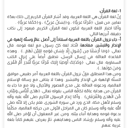
1- لغة القرآن:
إنّ لغة القرآن هي اللغة العربية، وقد أشار القرآن الكريم إلى ذلك بعدّة
تعابير، من قبيل: ﴿قُرْآنًا عَرَبِيًّا﴾ ، و﴿لِسَانٌ عَرَبِيٌّ﴾ ، و﴿حُكْمًا عَرَبِيًّا﴾ .
وأمّا اختيار اللغة العربية لتكون لغة القرآن الكريم, فيعود إلى نكات
دقيقة، أبرزها التالي:
أ- جاء نزول القرآن باللغة العربية استناداً إلى أصل عامّ وسنّة إلهية في
الإنذار والتبشير، مفادها:
اتّحاد لغة كلّ رسول مع لغة قومه. قال
تعالى: ﴿وَمَا أَرْسَلْنَا مِن رَّسُولٍ إِلاَّ بِلِسَانِ قَوْمِهِ لِيُبَيِّنَ لَهُمْ...﴾ . وهذه
القاعدة العامّة في إرسال الرسل، تنطبق أيضاً على إنزال الكتب
السماوية. قال تعالى: ﴿وَكَذَلِكَ أَوْحَيْنَا إِلَيْكَ قُرْآنًا عَرَبِيًّا لِّتُنذِرَ أُمَّ الْقُرَى
وَمَنْ حَوْلَهَا...﴾.
ومن هذا المنطلق، فإنّ نزول القرآن باللغة العربية أمر طبيعي موافق
للسنّة الإلهية في الإنذار والتبشير. وهذا لا يتنافى مع رسالة الإسلام
العالمية، ودعوته العامّة على مدى العصور والأجيال، ولا مع ما جاء به
القرآن من هداية عامّة لكافّة الناس، بقوله تعالى: ﴿هُدًى لِّلنَّاسِ وَبَيِّنَاتٍ
مِّنَ الْهُدَى وَالْفُرْقَانِ﴾ . وأمّا إنذار الرسول الأكرم صلى الله عليه وآله
وسلم لأهل مكة، الذي ورد في سورة الشورى، فلم يكن إلا لأنّه صلى
الله عليه وآله وسلم كان في المراحل الأولى من حركته العالمية، مكلّفاً
بدعوة قومه وهداية أبناء بيئته. ومن غير المعقول أن يُؤمَر صلى الله
عليه وآله وسلم بإرشاد الناس وهدايتهم، ثمّ يعرض عليهم كتاباً بلغة
غريبة عنهم.