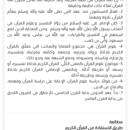
القرآن لعدّة نكات لطيفة ودقيقة.
2- اهتمّ المسلمون منذ عهد النبي صلى الله عليه وآله وسلم بتعلّم
القرآن, تلاوة وفهماً.
3- كان الإمام علي عليه السلام من روّاد التفسير وعلوم القرآن في
أصحاب رسول الله صلى الله عليه وآله وسلم . ومن الصحابة الذين لمع
اسمهم في التفسير والقراءات: عبد الله بن عباس، وعبد الله بن
مسعود، وأُبي بن كعب...
4- علوم القرآن هي: مجموع القضايا والمباحث التي تتعلّق بالقرآن
الكريم بلحاظ نزوله، وترتيبه، وجمعه، وكتابته، وقراءته، وتفسيره،
وإعجازه، وناسخه، ومنسوخه، ودفع الشبهة عنه، ونحو ذلك.
5- موضوع علوم القرآن بالمعنى الكلّي: القرآن الكريم بلحاظ تفسيره، أو
رسمه، أو طريقة أدائه... وبالمعنى الإضافي: القرآن الكريم بلحاظ
تفسيره، ورسمه، وطريقة أدائه...
6- من فوائد دراسة علوم القرآن: الإعانة على دراسة القرآن وفهمه،
والدفاع عن الدين...
7- بدأ عهد التدوين بداية القرن الخامس، ثمّ تطوّر في القرون اللاحق
حتى بداية القرن العاشر.
مطالعة
طريق الاستفادة من القرآن الكريم