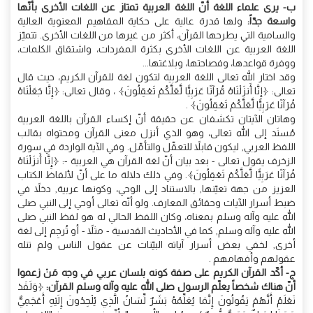
ب- يرى علماء اللغة أنّ اللغة العربية تمتاز عن اللغات الأخرى بأنّها
واسعة جدّاً:
ولها قدرة عالية على حكاية المفاهيم المعنوية العالية
والسامية التي يطرحها القرآن، أكثر من غيرها من اللغات الأخرى. تتميّز
اللغة العربية عن اللغات الأخرى بكثرة المفردات، واشتقاق الكلمات،
ووفرة قواعدها، وفصاحتها، وبلاغتها...
وقد اختار الله تعالى اللغة العربية لتكون لغة للقرآن الكريم، حيث قال
تعالى: ﴿إِنَّا أَنزَلْنَاهُ قُرْآنًا عَرَبِيًّا لَّعَلَّكُمْ تَعْقِلُونَ﴾ ، وقال تعالى: ﴿إِنَّا جَعَلْنَاهُ
قُرْآنًا عَرَبِيًّا لَّعَلَّكُمْ تَعْقِلُونَ﴾ .
وهاتان الآيتان تكشفان عن حقيقة أنّ إكساء القرآن باللغة العربية
مُسنَد إلى الله تعالى، وهو الذي أنزل معنى القرآن ومحتواه بقالب
اللفظ العربي, ليكون قابلاً للتعقّل والتأمّل. وفي الآية الواردة في سورة
الزخرف يقول تعالى - بعد بيان أنّ لغة القرآن هي العربية -: ﴿إِنَّا أَنزَلْنَاهُ
قُرْآنًا عَرَبِيًّا لَّعَلَّكُمْ تَعْقِلُونَ﴾. وفي ذلك دلالة ما على أنّ لألفاظ الكتاب
العزيز من جهة تعيّنها, بالاستناد إلى الوحي، وكونها عربية, دخلاً في
ضبط أسرار الآيات وحقائق المعارف. ولو أنّه تعالى أوحي إلى النبي صلى
الله عليه وآله وسلم بمعناه، وكان اللفظ الحالي له هو لفظ النبي صلى
الله عليه وآله وسلم, كما في الأحاديث القدسية - مثلاً - أو تُرجِم إلى لغة
أخرى, لخفي بعض أسرار آياته البيّنات عن عقول الناس ولم تنله
عقولهم وأفهامهم .
ج- أكّد القرآن الكريم على صفة كونه بلسان عربي في وجه مَنْ زعموا
أنّ هناك شخصاً يعلّم الرسول صلى الله عليه وآله وسلم القرآن:
﴿وَلَقَدْ
نَعْلَمُ أَنَّهُمْ يَقُولُونَ إِنَّمَا يُعَلِّمُهُ بَشَرٌ لِّسَانُ الَّذِي يُلْحِدُونَ إِلَيْهِ أَعْجَمِيٌّ