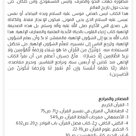
منظوره جهات النحو والصرف، وليس المسعودي وابن خلكان, حتى
يبحث حول تاريخ العالم.
هذا الكتاب ليس كعصي موسى عليه السلام ويده البيضاء، أو نفس
عيسى عليه السلام الذي يحيي الموتى, فيكون للإعجاز فقط، وللدّلالة
على صدق النبي الأكرم صلى الله عليه وآله وسلم, بل هذه الصحيفة
الإلهية كتاب إحياء القلوب بالحياة الأبدية العلمية والمعارف الإلهية. هذا
كتاب الله يدعو إلى الشؤون الإلهية، فالمفسّر، لا بدّ وأن يعلم الشؤون
الإلهية، ويُرجِع الناس إلى تفسيره, لتعلّم الشؤون الإلهية, حتى تتحصّل
الاستفادة منه: ﴿وَنُنَزِّلُ مِنَ الْقُرْآنِ مَا هُوَ شِفَاء وَرَحْمَةٌ لِّلْمُؤْمِنِينَ وَلاَ
يَزِيدُ الظَّالِمِينَ إَلاَّ خَسَارًا﴾ . فأيّ خسران أعظم من أن نقرأ الكتاب
الإلهي منذ ثلاثين أو أربعين سنة، ونراجع التفاسير، ونحرم مقاصده:
﴿قَالاَ رَبَّنَا ظَلَمْنَا أَنفُسَنَا وَإِن لَّمْ تَغْفِرْ لَنَا وَتَرْحَمْنَا لَنَكُونَنَّ مِنَ
الْخَاسِرِينَ﴾ .
المصادر والمراجع
1- القرآن الكريم.
2- الطباطبائي، الميزان في تفسير القرآن، ج11، ص75.
3- الأصفهاني، مفردات ألفاظ القرآن، ص549
4- الكليني، الكافي، ج2، كتاب فضل القرآن، باب النوادر، ح20، ص632.
5- الحكيم، علوم القرآن، ص19-22.
6- ابن النديم، كتاب الفهرست، ص30.