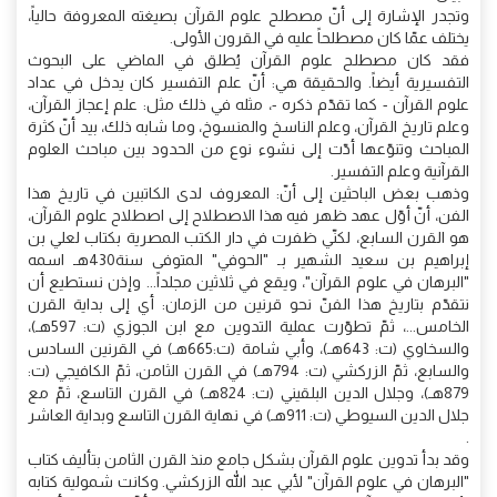
وتجدر الإشارة إلى أنّ مصطلح علوم القرآن بصيغته المعروفة حالياً،
يختلف عمّا كان مصطلحاً عليه في القرون الأولى.
فقد كان مصطلح علوم القرآن يُطلق في الماضي على البحوث
التفسيرية أيضاً. والحقيقة هي: أنّ علم التفسير كان يدخل في عداد
علوم القرآن - كما تقدّم ذكره -، مثله في ذلك مثل: علم إعجاز القرآن،
وعلم تاريخ القرآن، وعلم الناسخ والمنسوخ، وما شابه ذلك، بيد أنّ كثرة
المباحث وتنوّعها أدّت إلى نشوء نوع من الحدود بين مباحث العلوم
القرآنية وعلم التفسير.
وذهب بعض الباحثين إلى أنّ: المعروف لدى الكاتبين في تاريخ هذا
الفن، أنّ أوّل عهد ظهر فيه هذا الاصطلاح إلى اصطلاح علوم القرآن،
هو القرن السابع، لكنّي ظفرت في دار الكتب المصرية بكتاب لعلي بن
إبراهيم بن سعيد الشهير بـ "الحوفي" المتوفى سنة430هـ اسمه
"البرهان في علوم القرآن"، ويقع في ثلاثين مجلداً... وإذن نستطيع أن
نتقدّم بتاريخ هذا الفنّ نحو قرنين من الزمان: أي إلى بداية القرن
الخامس...، ثمّ تطوّرت عملية التدوين مع ابن الجوزي (ت: 597هـ)،
والسخاوي (ت: 643هـ)، وأبي شامة (ت:665هـ) في القرنين السادس
والسابع، ثمّ الزركشي (ت: 794هـ) في القرن الثامن، ثمّ الكافيجي (ت:
879هـ)، وجلال الدين البلقيني (ت: 824هـ) في القرن التاسع، ثمّ مع
جلال الدين السيوطي (ت: 911هـ) في نهاية القرن التاسع وبداية العاشر
.
وقد بدأ تدوين علوم القرآن بشكل جامع منذ القرن الثامن بتأليف كتاب
"البرهان في علوم القرآن" لأبي عبد الله الزركشي. وكانت شمولية كتابه