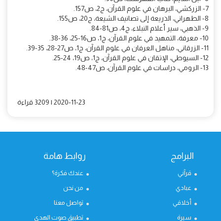
7- الزركشي، البرهان في علوم القرآن، ج2، ص157.
8- الطهراني، الذريعة إلى تصانيف الشيعة، ج20، ص155.
9- الذهبي، سير أعلام النبلاء، ج4، ص81-84.
10- معرفة، التمهيد في علوم القرآن، ج1، ص16-25، 36-38.
11- الزرقاني، مناهل العرفان في علوم القرآن، ج1، ص27-28، 35-39.
12- السيوطي، الإتقان في علوم القرآن، ج1، ص19، 24-25.
13- الرومي، دراسات في علوم القرآن، ص47-48.
2020-11-23 | 3209 قراءة
البرامج
روابط هامة
قرآني
عندك فكرة؟
عبادي
من نحن
أخلاقي
تواصل معنا
سيرة
تطبيق صوت الهدى