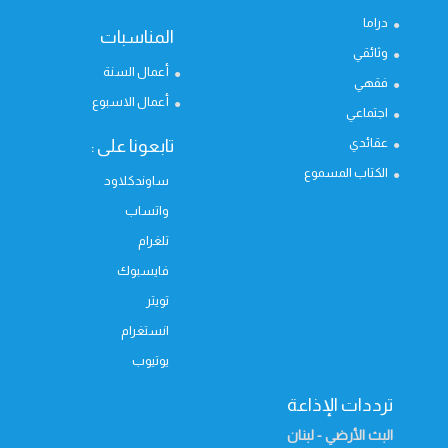
دراما
المناسبات
وثائقي
أعمال السنة
فقهي
أعمال الاسبوع
اجتماعي
عقائدي
تابعونا على :
الكتاب المسموع
ساوندكلاود
واتساب
تلغرام
فايسبوك
تويتر
انستغرام
يوتيوب
ترددات الإذاعة
البث الأرضي - لبنان