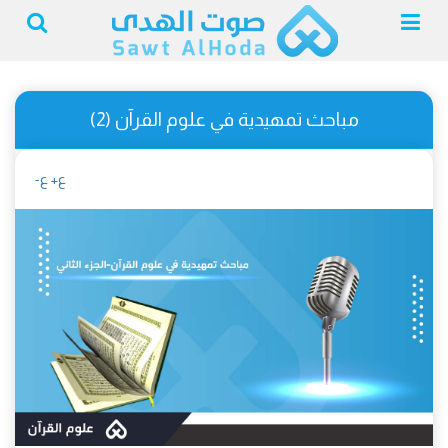
مباحث تمهيدية في علوم القرآن (2)
ع+
ع-