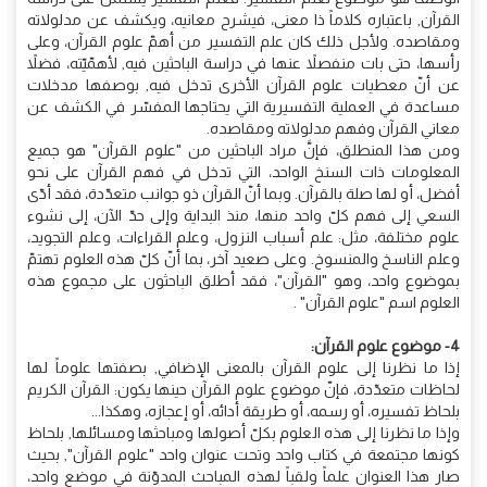
القرآن, باعتباره كلاماً ذا معنى، فيشرح معانيه، ويكشف عن مدلولاته
ومقاصده. ولأجل ذلك كان علم التفسير من أهمّ علوم القرآن، وعلى
رأسها، حتى بات منفصلاً عنها في دراسة الباحثين فيه, لأهمّيّته، فضلاً
عن أنّ معطيات علوم القرآن الأخرى تدخل فيه, بوصفها مدخلات
مساعدة في العملية التفسيرية التي يحتاجها المفسّر في الكشف عن
معاني القرآن وفهم مدلولاته ومقاصده.
ومن هذا المنطلق، فإنَّ مراد الباحثين من "علوم القرآن" هو جميع
المعلومات ذات السنخ الواحد، التي تدخل في فهم القرآن على نحو
أفضل، أو لها صلة بالقرآن. وبما أنّ القرآن ذو جوانب متعدّدة، فقد أدّى
السعي إلى فهم كلّ واحد منها، منذ البداية وإلى حدّ الآن، إلى نشوء
علوم مختلفة، مثل: علم أسباب النزول، وعلم القراءات، وعلم التجويد،
وعلم الناسخ والمنسوخ. وعلى صعيد آخر، بما أنّ كلّ هذه العلوم تهتمّ
بموضوع واحد، وهو "القرآن"، فقد أطلق الباحثون على مجموع هذه
العلوم اسم "علوم القرآن" .
4- موضوع علوم القرآن:
إذا ما نظرنا إلى علوم القرآن بالمعنى الإضافي, بصفتها علوماً لها
لحاظات متعدّدة، فإنّ موضوع علوم القرآن حينها يكون: القرآن الكريم
بلحاظ تفسيره، أو رسمه، أو طريقة أدائه، أو إعجازه، وهكذا...
وإذا ما نظرنا إلى هذه العلوم بكلّ أصولها ومباحثها ومسائلها, بلحاظ
كونها مجتمعة في كتاب واحد وتحت عنوان واحد "علوم القرآن", بحيث
صار هذا العنوان علماً ولقباً لهذه المباحث المدوّنة في موضع واحد،