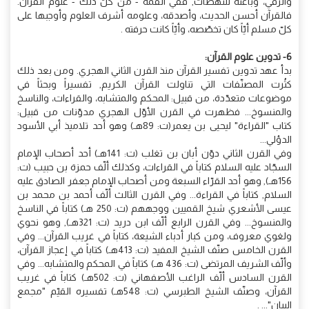
والرقي، وباعثة للنهضات, ففي القمة - من كلّ ذلك - علوم القرآن.
فالقرآن أحسن الحديث، وأصدقه، وعلومه أشرف العلوم وأوجبها على
كلّ مسلم أيّاً كان تخصّصه، وأيّاً كانت حرفته .
6- تدوين علوم القرآن:
بدأ عهد تدوين تفسير القرآن منذ القرن الثاني الهجري. ومن بعد ذلك
كثُرت المصنّفات التي تناولت القرآن الكريم, تفسيراً وبحثاً في
موضوعات متعدّدة، من قبيل: المحكم والمتشابه، والقراءات، والناسخ
والمنسوخ... فظهرت في القرن الأوّل الهجري مدوّنات من قبيل:
كتاب "القراءة" ليحيى بن يعمر(ت: 89هـ) وهو أحد تلاميذ أبي الأسود
الدؤلي...
وفي القرن الثاني دوّن أبان بن تغلب (ت: 141هـ) أحد أصحاب الإمام
السجّاد عليه السلام كتاباً في القراءات، وكذلك ألّف حمزة بن حبيب (ت:
156هـ), وهو أحد القرّاء السبعة ومن أصحاب الإمام جعفر الصادق عليه
السلام, كتاباً في القراءة... وفي القرن الثالث ألّف أحمد بن محمد بن
عيسى الأشعري شيخ القميين ووجههم (ت: 250 هـ) كتاباً في الناسخ
والمنسوخ... وفي القرن الرابع ألّف ابن دريد (ت: 321هـ), وهو نحوي
ولغوي معروف، ومن كبار أدباء الشيعة، كتاباً في غريب القرآن... وفي
القرن الخامس صنّف الشيخ المفيد (ت: 413هـ) كتاباً في إعجاز القرآن،
وألّف الشريف المرتضى (ت: 436 هـ) كتاباً في المحكم والمتشابه... وفي
القرن السادس ألّف الراغب الأصفهاني (ت: 502هـ) كتاباً في غريب
القرآن، وصنّف الشيخ الطبرسي (ت: 548هـ) تفسيره القيّم "مجمع
البيان"... .