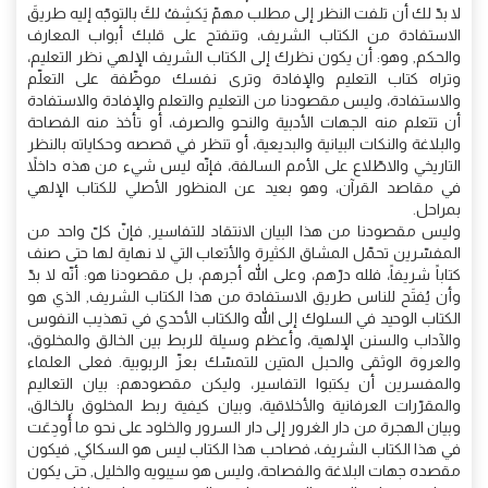
لا بدّ لك أن تلفت النظر إلى مطلب مهمّ يَكشِفُ لكَ بالتوجّه إليه طريقَ
الاستفادة من الكتاب الشريف، وتنفتح على قلبك أبواب المعارف
والحكم, وهو: أن يكون نظرك إلى الكتاب الشريف الإلهي نظر التعليم،
وتراه كتاب التعليم والإفادة وترى نفسك موظّفة على التعلّم
والاستفادة، وليس مقصودنا من التعليم والتعلم والإفادة والاستفادة
أن تتعلم منه الجهات الأدبية والنحو والصرف، أو تأخذ منه الفصاحة
والبلاغة والنكات البيانية والبديعية، أو تنظر في قصصه وحكاياته بالنظر
التاريخي والاطّلاع على الأمم السالفة، فإنّه ليس شي‏ء من هذه داخلاً
في مقاصد القرآن، وهو بعيد عن المنظور الأصلي للكتاب الإلهي
بمراحل.
وليس مقصودنا من هذا البيان الانتقاد للتفاسير, فإنّ كلّ واحد من
المفسّرين تحمّل المشاق الكثيرة والأتعاب التي لا نهاية لها حتى صنف
كتاباً شريفاً، فلله درّهم، وعلى الله أجرهم، بل مقصودنا هو: أنّه لا بدّ
وأن يُفتَح للناس طريق الاستفادة من هذا الكتاب الشريف, الذي هو
الكتاب الوحيد في السلوك إلى الله والكتاب الأحدي في تهذيب النفوس
والآداب والسنن الإلهية، وأعظم وسيلة للربط بين الخالق والمخلوق،
والعروة الوثقى والحبل المتين للتمسّك بعزّ الربوبية. فعلى العلماء
والمفسرين أن يكتبوا التفاسير، وليكن مقصودهم: بيان التعاليم
والمقرّرات العرفانية والأخلاقية، وبيان كيفية ربط المخلوق بالخالق،
وبيان الهجرة من دار الغرور إلى دار السرور والخلود على نحو ما أُودِعَت
في هذا الكتاب الشريف، فصاحب هذا الكتاب ليس هو السكاكي, فيكون
مقصده جهات البلاغة والفصاحة، وليس هو سيبويه والخليل, حتى يكون