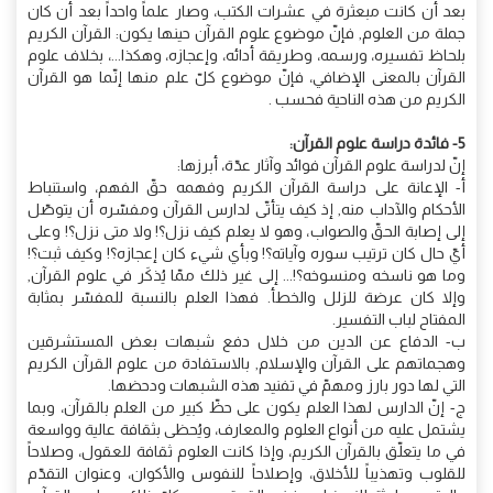
بعد أن كانت مبعثرة في عشرات الكتب، وصار علماً واحداً بعد أن كان
جملة من العلوم, فإنّ موضوع علوم القرآن حينها يكون: القرآن الكريم
بلحاظ تفسيره، ورسمه، وطريقة أدائه، وإعجازه، وهكذا...، بخلاف علوم
القرآن بالمعنى الإضافي، فإنّ موضوع كلّ علم منها إنّما هو القرآن
الكريم من هذه الناحية فحسب .
5- فائدة دراسة علوم القرآن:
إنّ لدراسة علوم القرآن فوائد وآثار عدّة، أبرزها:
أ- الإعانة على دراسة القرآن الكريم وفهمه حقّ الفهم، واستنباط
الأحكام والآداب منه, إذ كيف يتأتّى لدارس القرآن ومفسّره أن يتوصّل
إلى إصابة الحقّ والصواب، وهو لا يعلم كيف نزل؟! ولا متى نزل؟! وعلى
أيّ حال كان ترتيب سوره وآياته؟! وبأي شيء كان إعجازه؟! وكيف ثبت؟!
وما هو ناسخه ومنسوخه؟!... إلى غير ذلك ممّا يُذكَر في علوم القرآن,
وإلا كان عرضة للزلل والخطأ. فهذا العلم بالنسبة للمفسّر بمثابة
المفتاح لباب التفسير.
ب- الدفاع عن الدين من خلال دفع شبهات بعض المستشرقين
وهجماتهم على القرآن والإسلام, بالاستفادة من علوم القرآن الكريم
التي لها دور بارز ومهمّ في تفنيد هذه الشبهات ودحضها.
ج- إنّ الدارس لهذا العلم يكون على حظّ كبير من العلم بالقرآن، وبما
يشتمل عليه من أنواع العلوم والمعارف، ويُحظى بثقافة عالية وواسعة
في ما يتعلّق بالقرآن الكريم، وإذا كانت العلوم ثقافة للعقول، وصلاحاً
للقلوب وتهذيباً للأخلاق، وإصلاحاً للنفوس والأكوان، وعنوان التقدّم