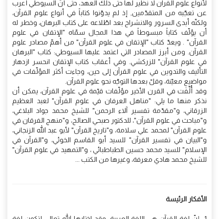
لأنواع علوم القرآن لا نظير لها حتى ذلك العهد، حتى أنّ السيوطي أعرب
عن تعجّبه من المتقدّمين, إذ لم يدوّنوا كتاباً في أنواع علوم القرآن،
ولكنّه أبدى السرور والانشراح بعد اطّلاعه على كتاب البرهان، وخطر له
أن يؤلّف كتاباً مبسوطاً في هذا المجال سمّاه "الإتقان في علوم
القرآن" . ويعدّ كتاب "الإتقان في علوم القرآن" من أهمّ مصادر علوم
القرآن. ومن أبرز المصادر التي اعتمد عليها السيوطي: كتاب "البرهان
في علوم القرآن" للزركشي. وفي أعقاب كتاب الإتقان انحسر ازدهار
التأليف والتدوين في علوم القرآن إلى حين، وجاءت أكثر المؤلّفات في
مواضيع معيّنة، وقلّ بعدها التوجّه نحو علوم القرآن.
وقد أُلِّفَت في القرن الأخير مؤلّفات قيّمة في علوم القرآن، يمكن أن
نذكر منها ما يلي: "مناهل العرفان في علوم القرآن" لعبد العظيم
الزرقاني، و"مقدّمة تفسير آلاء الرحمن" للشيخ محمد جواد البلاغي،
و"مباحث في علوم القرآن"، للدكتور صبحي الصالح، و"منهج الفرقان في
علوم القرآن" لمحمد علي سلامة، و"تاريخ القرآن" لأبو عبد الله الزنجاني،
و"البيان في تفسير القرآن" للسيد أبو القاسم الخوئي، و"القرآن في
الإسلام" للسيد محمد حسين الطباطبائي ، و"التمهيد في علوم القرآن"
للشيخ محمد هادي معرفة، وغيرها من الكتب ...
الأفكار الرئيسة
1- إنّ لغة القرآن هي اللغة العربية، وقد اختارها الله تعالى لتكون لغة